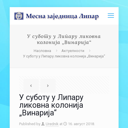
У суботу у Липару ликовна
колонија „Винарија“
Насловна
Актуелности
У суботу у Липару ликовна колонија „Винарија“
У суботу у Липару
ликовна колонија
„Винарија“
Published by
Urednik
at
16. август 2018.