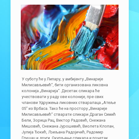
У суботу ће у Липару, у амбијенту „Винарије
Милисављевић“, бити организована ликовна
колонија „Винарија“. Десетак сликара ће
учествовати у раду ове колоније, пре свих
чланови Удружења ликовних стваралаца „Атеље
05“ из Врбаса. Тако ће на простору „Винарије
Милисављевић“ стварати сликари Драган Симић
Бели, Зорица Рац, Виктор Радовић, Снежана
Мишовић, Снежана Јурошевић, Виолета Клопан,
Јулија Ђокић, Љиљана Радојичић, Радомир
Глушац и други. Окупљање сликара и почетак