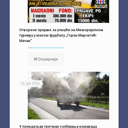
Отворене пријаве за учешће на Меморијалном
турниру у малом фудбалу „Горан Марчетић-
Мачак“
Опширније
10. јул 2026.
У понедељак третман сузбијања комараца