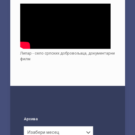
Липар - село српских добровољаца, документарни
филм
Архива
Архива