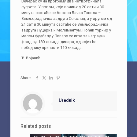
Вечерас су на програму два четвртфинала
сусрета. У првом, који почиње у 20 сати и 30
минута састаће се Аполон Бачка Топола –
Земљорадничка задруга Соколац, а у другом од
21 сат и 30 минута састаће се Земљорадничка
задруга Луцерка и Молиментум. Ноћни турнир у
малом фудбалу у Липару се игра за наградни
фонд од 180 хиљада динара, од којих ће
победнику припасти 110 хиљада.
Ђ. Бојанић
Share
Urednik
Related posts