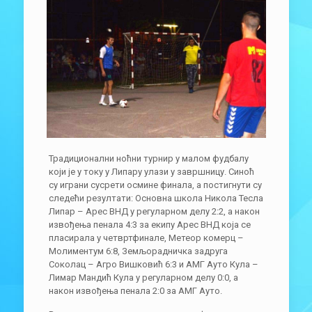
Традиционални ноћни турнир у малом фудбалу
који је у току у Липару улази у завршницу. Синоћ
су играни сусрети осмине финала, а постигнути су
следећи резултати: Основна школа Никола Тесла
Липар – Арес ВНД у регуларном делу 2:2, а након
извођења пенала 4:3 за екипу Арес ВНД која се
пласирала у четвртфинале, Метеор комерц –
Молиментум 6:8, Земљорадничка задруга
Соколац – Агро Вишковић 6:3 и АМГ Ауто Кула –
Лимар Мандић Кула у регуларном делу 0:0, а
након извођења пенала 2:0 за АМГ Ауто.