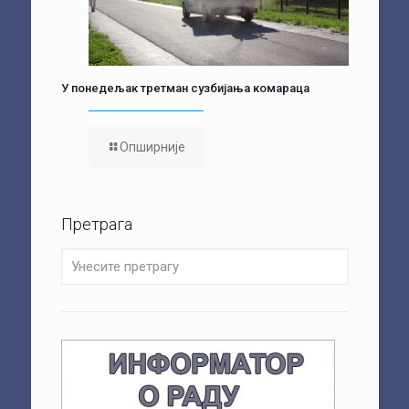
У понедељак третман сузбијања комараца
Опширније
Претрага