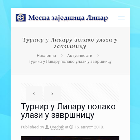
Турнир у Липару полако улази у
завршницу
Насловна
Актуелности
Турнир у Липару полако улази у завршницу
Турнир у Липару полако
улази у завршницу
Published by
Urednik
at
16. август 2018.