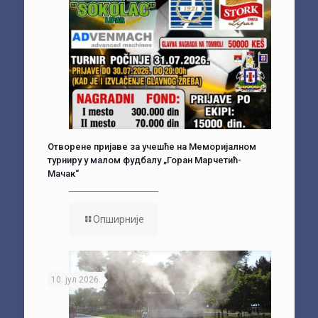
Отворене пријаве за учешће на Меморијалном
турниру у малом фудбалу „Горан Марчетић-
Мачак“
Опширније
10. јул 2026.