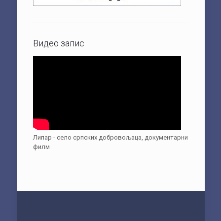
Видео запис
Липар - село српских добровољаца, документарни
филм