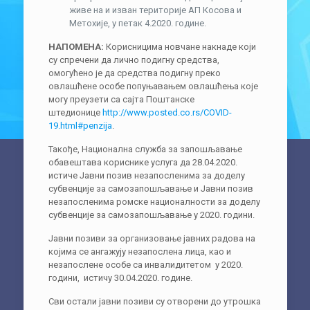
живе на и изван територије АП Косова и
Метохије, у петак 4.2020. године.
НАПОМЕНА:
Корисницима новчане накнаде који
су спречени да лично подигну средства,
омогућено је да средства подигну преко
овлашћене особе попуњавањем овлашћења које
могу преузети са сајта Поштанске
штедионице
http://www.posted.co.rs/COVID-
19.html#penzija
.
Такође, Национална служба за запошљавање
обавештава кориснике услуга да 28.04.2020.
истиче Јавни позив незапосленима за доделу
субвенције за самозапошљавање и Јавни позив
незапосленима ромске националности за доделу
субвенције за самозапошљавање у 2020. години.
Јавни позиви за организовање јавних радова на
којима се ангажују незапослена лица, као и
незапослене особе са инвалидитетом у 2020.
години, истичу 30.04.2020. године.
Сви остали јавни позиви су отворени до утрошка