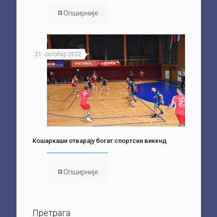
Опширније
21. октобар 2022.
Кошаркаши отварају богат спортски викенд
Опширније
Претрага