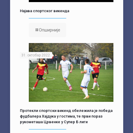
Најава спортског викенда
Опширније
31. октобар 2022.
Протекли спортски викенд обележила је победа
фудбалера Хајдука у гостима, те први пораз
рукометаша Црвенке у Супер Б лиги