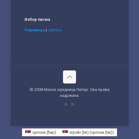
Избор писма
Ћирилица
|
Latinica
© 2008 Месна заједница Липар. Сва права
задржана.
српски (ћир)
srpski (lat)
(
српски (lat)
)