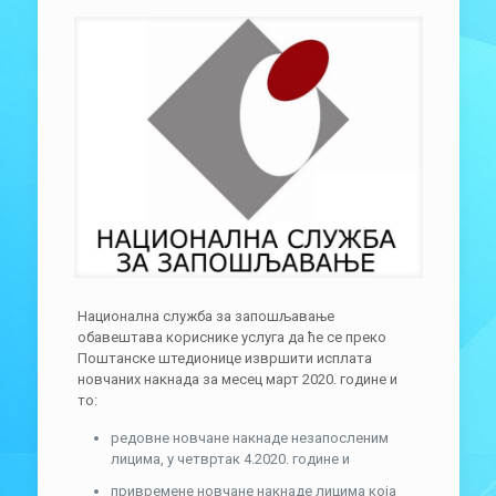
Национална служба за запошљавање
обавештава кориснике услуга да ће се преко
Поштанске штедионице извршити исплата
новчаних накнада за месец март 2020. године и
то:
редовне новчане накнаде незапосленим
лицима, у четвртак 4.2020. године и
привремене новчане накнаде лицима која