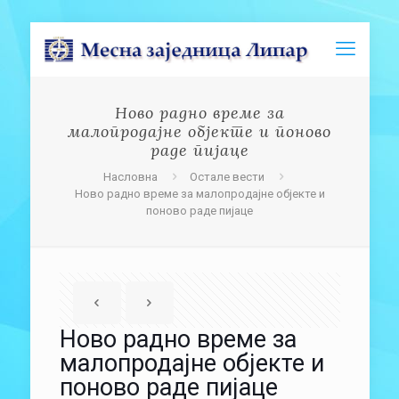
Ново радно време за
малопродајне објекте и поново
раде пијаце
Насловна
Остале вести
Ново радно време за малопродајне објекте и
поново раде пијаце
Ново радно време за
малопродајне објекте и
поново раде пијаце