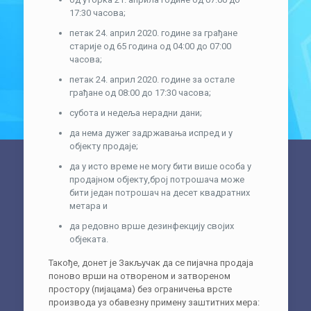
17:30 часова;
петак 24. април 2020. године за грађане
старије од 65 година од 04:00 до 07:00
часова;
петак 24. април 2020. године за остале
грађане од 08:00 до 17:30 часова;
субота и недеља нерадни дани;
да нема дужег задржавања испред и у
објекту продаје;
да у исто време не могу бити више особа у
продајном објекту,број потрошача може
бити један потрошач на десет квадратних
метара и
да редовно врше дезинфекцију својих
објеката.
Такође, донет је Закључак да се пијачна продаја
поново врши на отвореном и затвореном
простору (пијацама) без ограничења врсте
производа уз обавезну примену заштитних мера: