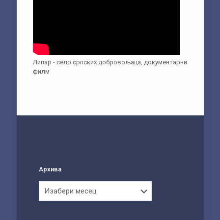
Липар - село српских добровољаца, документарни
филм
Архива
Архива