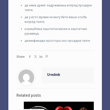
да нема дужег задржавања испред продајне
тезге;
да у исто време не могу бити више особа
испред тезге;
коришћење заштитне маске и заштитних
рукавица;
дезинфекција простора око продајне тезге.
Share
Urednik
Related posts