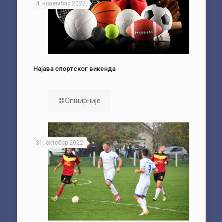
4. новембар 2022.
Најава спортског викенда
Опширније
31. октобар 2022.