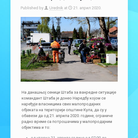
Published by
Urednik
at
21. април 2020.
На данашњој сеници Штаба за ванредне ситуације
командант Штаба је донео Наредбу којом се
наређује власницима свих малопродајних
објеката на територији општине Кула, да су у
обавези да од 21. априла 2020. године, ограниче
радно време са потрошачима у малопродајним
објектима и то:
од уторка 21. априла године од 07:00 до