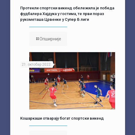
Протекли спортски викенд обележила је победа
фудбалера Хајдука у гостима, те први пораз
рукометаша Црвенке у Супер Б лиги
Опширније
21. октобар 2022.
Кошаркаши отварају богат спортски викенд