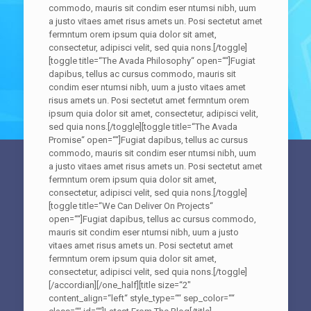
commodo, mauris sit condim eser ntumsi nibh, uum
a justo vitaes amet risus amets un. Posi sectetut amet
fermntum orem ipsum quia dolor sit amet,
consectetur, adipisci velit, sed quia nons.[/toggle]
[toggle title=“The Avada Philosophy“ open=““]Fugiat
dapibus, tellus ac cursus commodo, mauris sit
condim eser ntumsi nibh, uum a justo vitaes amet
risus amets un. Posi sectetut amet fermntum orem
ipsum quia dolor sit amet, consectetur, adipisci velit,
sed quia nons.[/toggle][toggle title=“The Avada
Promise“ open=““]Fugiat dapibus, tellus ac cursus
commodo, mauris sit condim eser ntumsi nibh, uum
a justo vitaes amet risus amets un. Posi sectetut amet
fermntum orem ipsum quia dolor sit amet,
consectetur, adipisci velit, sed quia nons.[/toggle]
[toggle title=“We Can Deliver On Projects“
open=““]Fugiat dapibus, tellus ac cursus commodo,
mauris sit condim eser ntumsi nibh, uum a justo
vitaes amet risus amets un. Posi sectetut amet
fermntum orem ipsum quia dolor sit amet,
consectetur, adipisci velit, sed quia nons.[/toggle]
[/accordian][/one_half][title size=“2″
content_align=“left“ style_type=““ sep_color=““