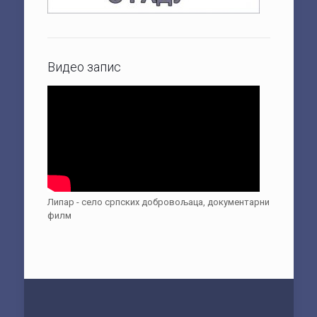
Видео запис
Липар - село српских добровољаца, документарни
филм