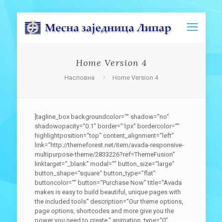
Home Version 4
Насловна
Home Version 4
[tagline_box backgroundcolor=““ shadow=“no“
shadowopacity=“0.1″ border=“1px“ bordercolor=““
highlightposition=“top“ content_alignment=“left“
link=“http://themeforest.net/item/avada-responsive-
multipurpose-theme/2833226?ref=ThemeFusion“
linktarget=“_blank“ modal=““ button_size=“large“
button_shape=“square“ button_type=“flat“
buttoncolor=““ button=“Purchase Now“ title=“Avada
makes is easy to build beautiful, unique pages with
the included tools“ description=“Our theme options,
page options, shortcodes and more give you the
power you need to create.“ animation_type=“0″