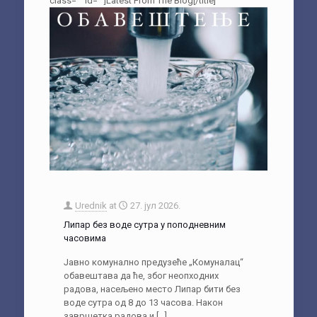
class=““ id=““]Latest From The Blog[/title]
Urednik
at
27. јул 2026.
Липар без воде сутра у поподневним
часовима
Јавно комунално предузеће „Комуналац“
обавештава да ће, због неопходних
радова, насељено место Липар бити без
воде сутра од 8 до 13 часова. Након
завршетка радова и
[…]