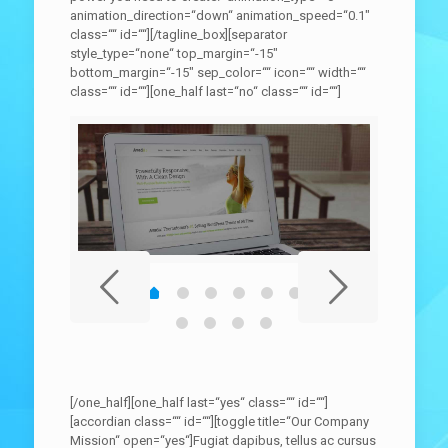
animation_direction=“down“ animation_speed=“0.1″
class=““ id=““][/tagline_box][separator
style_type=“none“ top_margin=“-15″
bottom_margin=“-15″ sep_color=““ icon=““ width=““
class=““ id=““][one_half last=“no“ class=““ id=““]
[/one_half][one_half last=“yes“ class=““ id=““]
[accordian class=““ id=““][toggle title=“Our Company
Mission“ open=“yes“]Fugiat dapibus, tellus ac cursus