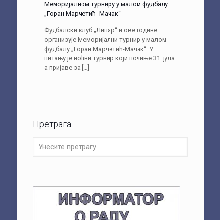
Меморијалном турниру у малом фудбалу
„Горан Марчетић- Мачак“
Фудбалски клуб „Липар“ и ове године
организује Меморијални турнир у малом
фудбалу „Горан Марчетић-Мачак“. У
питању је ноћни турнир који почиње 31. јула
а пријаве за
[…]
Претрага