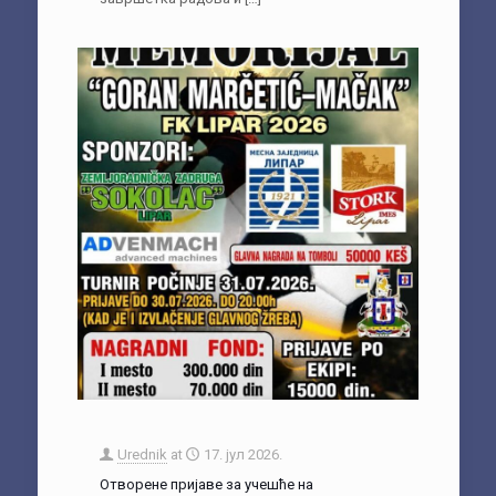
Urednik
at
17. јул 2026.
Отворене пријаве за учешће на