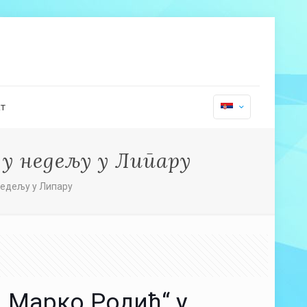
т
у недељу у Липару
недељу у Липару
„Марко Родић“ у