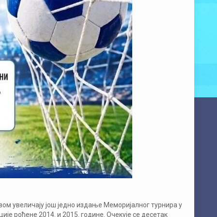
вом увеличају још једно издање Меморијалног турнира у
је рођене 2014. и 2015. године. Очекује се десетак