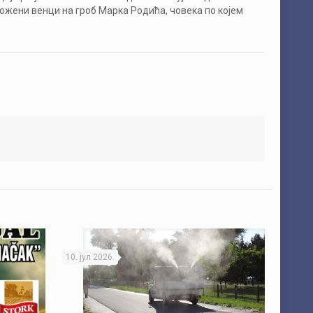
ложени венци на гроб Марка Родића, човека по којем
10. јул 2026.