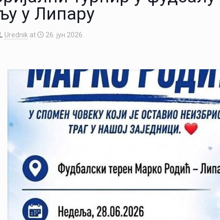
љу у Липару
Urednik
at
26. јун 2026.