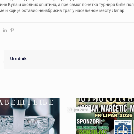
ине Кула и околних општина, а пре самог почетка турнира биће по
ме и који је оставио неизбрисив траг у насељеном месту Липар.
Urednik
s
17. јул 2026.