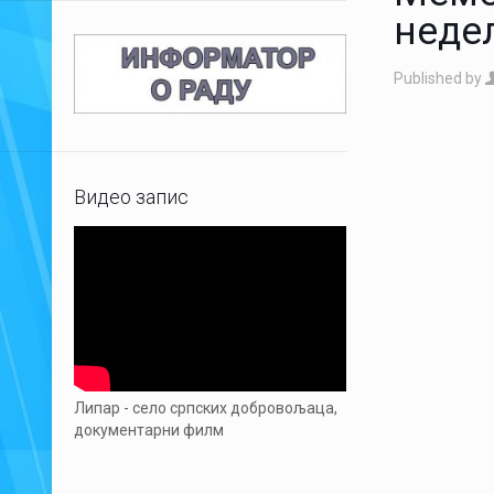
неде
Published by
Видео запис
Липар - село српских добровољаца,
документарни филм