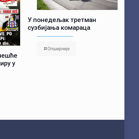
У понедељак третман
сузбијања комараца
Опширније
учешће
иру у