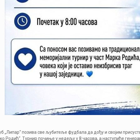
б „Липар“ позива све љубитеље фудбала да дођу и својим присуст
о Родић“. Турнир почиње у недељу у 8 часова, а наступиће генераци