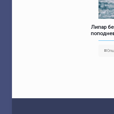
Липар бе
поподне
Опш