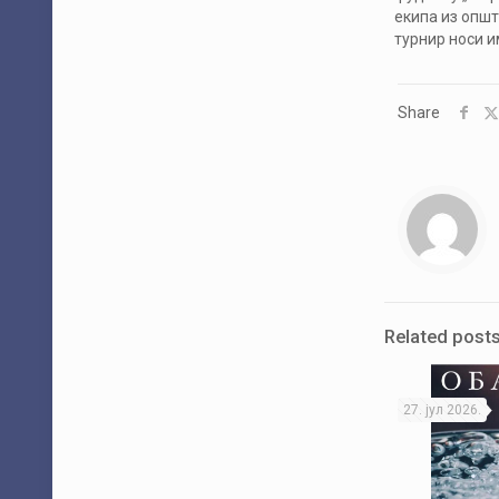
екипа из општ
турнир носи и
Share
Related post
27. јул 2026.