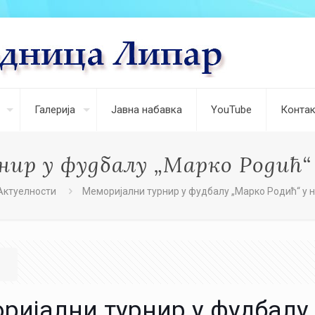
Галерија
Јавна набавка
YouTube
Контак
ир у фудбалу „Марко Родић“ 
Актуелности
Меморијални турнир у фудбалу „Марко Родић“ у 
ријални турнир у фудбалу 