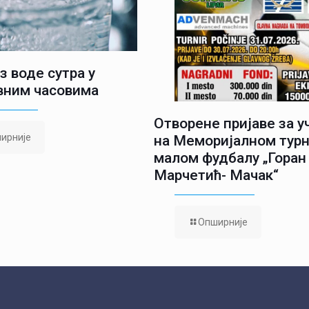
з воде сутра у
вним часовима
Отворене пријаве за 
ирније
на Меморијалном турн
малом фудбалу „Горан
Марчетић- Мачак“
Опширније