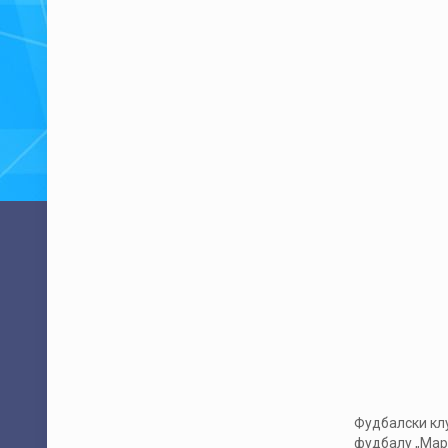
Фудбалски клу
фудбалу „Марк