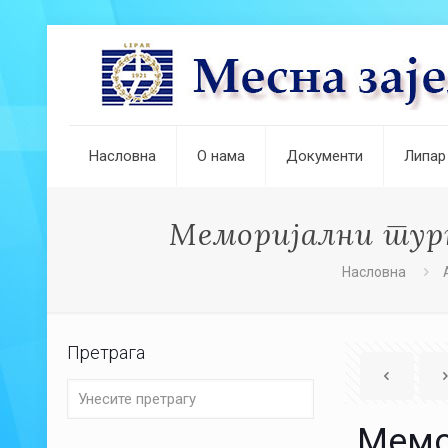
Насловна
О нама
Документи
Липар
Меморијални турн
Насловна
Претрага
Мемо