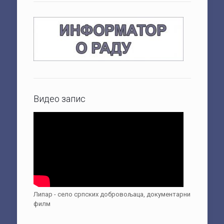
Видео запис
Липар - село српских добровољаца, документарни
филм