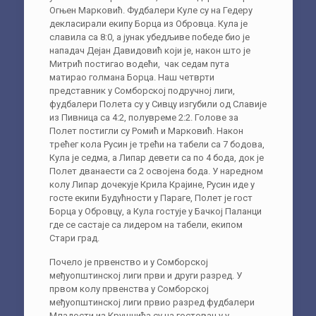
Огњен Марковић. Фудбалери Куле су на Гедеру
декласирали екипу Борца из Обровца. Кула је
славила са 8:0, а јунак убедљиве победе био је
нападач Дејан Давидовић који је, након што је
Митрић постигао водећи, чак седам пута
матирао голмана Борца. Наш четврти
представник у Сомборској подручној лиги,
фудбалери Полета су у Сивцу изгубили од Славије
из Пивница са 4:2, полувреме 2:2. Голове за
Полет постигли су Ромић и Марковић. Након
трећег кола Русин је трећи на табели са 7 бодова,
Кула је седма, а Липар девети са по 4 бода, док је
Полет дванаести са 2 освојена бода. У наредном
колу Липар дочекује Крила Крајине, Русин иде у
госте екипи Будућности у Параге, Полет је гост
Борца у Обровцу, а Кула гостује у Бачкој Паланци
где се састаје са лидером на табели, екипом
Стари град.
Почело је првенство и у Сомборској
међуопштинској лиги први и други разред. У
првом колу првенства у Сомборској
међуопштинској лиги првио разред фудбалери
Младости из Крушчића су на гостовању у