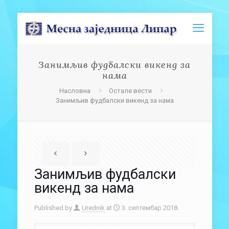
Занимљив фудбалски викенд за
нама
Насловна
Остале вести
Занимљив фудбалски викенд за нама
Занимљив фудбалски
викенд за нама
Published by
Urednik
at
3. септембар 2018.