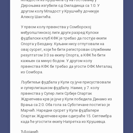
Дероњама изгубили од Омладинца са 1:0. У
другом колу Младост у Крушчићу дочекује
Алексу Шантића.
У првом колу првенства у Сомборској
међуопштинској лиги други разред Кулски
фудбалски клуб КФК је требао да гостује екипи
Спорта у Бездану. Куљани нису отпутовали на
овај сусрет, који ће бити регистрован службеним
резултатом 3:0 за екипу Спорта, а КФК ће бити
кажњен са минус бодом. У другом колу
првенства КФК би требао да угости ОФК Металац
из Сомбора.
Љубитељи фудбала у Кули су јуче присуствовали
и суперлигашком фудбалу. Наиме, у 7. колу
првенства у Супер лиги Србије Спартак
Ждрепчева крв је јуче у Кули победила Динамо из
Врања са 2:0. Оба гола за Суботичане постигао је
Марчић. Наредни сусрет у Кули фудбалери
Спартак Ждрепчеве крви одиграће 15. Септембра
када ће угостити екипу Напретка из Крушевца.
Ђ.Бојанић