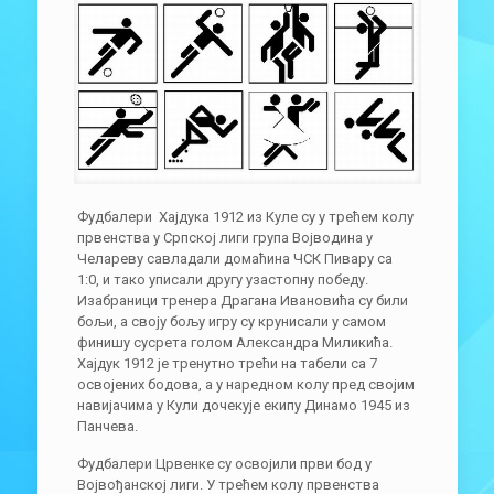
Фудбалери Хајдука 1912 из Куле су у трећем колу
првенства у Српској лиги група Војводина у
Челареву савладали домаћина ЧСК Пивару са
1:0, и тако уписали другу узастопну победу.
Изабраници тренера Драгана Ивановића су били
бољи, а своју бољу игру су крунисали у самом
финишу сусрета голом Александра Миликића.
Хајдук 1912 је тренутно трећи на табели са 7
освојених бодова, а у наредном колу пред својим
навијачима у Кули дочекује екипу Динамо 1945 из
Панчева.
Фудбалери Црвенке су освојили први бод у
Војвођанској лиги. У трећем колу првенства