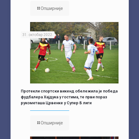
Опширније
31. октобар 2022.
Протекли спортски викенд обележила је победа
фудбалера Хајдука у гостима, те први пораз
рукометаша Црвенке у Супер Б лиги
Опширније