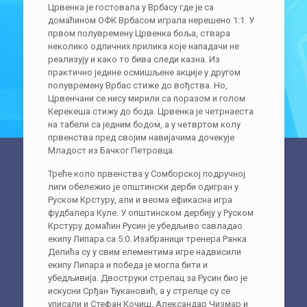
Црвенка је гостовала у Врбасу где је са
домаћином ОФК Врбасом играла нерешено 1:1. У
првом полувремену Црвенка боља, ствара
неколико одличних прилика које нападачи не
реализују и како то бива следи казна. Из
практично једине осмишљене акције у другом
полувремену Врбас стиже до вођства. Но,
Црвенчани се нису мирили са поразом и голом
Керекеша стижу до бода. Црвенка је четрнаеста
на табели са једним бодом, а у четвртом колу
првенства пред својим навијачима дочекује
Младост из Бачког Петровца.
Треће коло првенства у Сомборској подручној
лиги обележио је општински дерби одигран у
Руском Крстуру, али и веома ефикасна игра
фудбалера Куле. У општинском дербију у Руском
Крстуру домаћин Русин је убедљиво савладао
екипу Липара са 5:0. Изабраници тренера Ранка
Делића су у свим елементима игре надвисили
екипу Липара и победа је могла бити и
убедљивија. Двоструки стрелац за Русин био је
искусни Срђан Ђукановић, а у стрелце су се
уписали и Стефан Кочиш, Александар Чизмар и