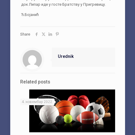
док Липар иде у госте Братству у Пригревицу.
Ђ.Бојанић
Share
Urednik
Related posts
4. новембар 2022.