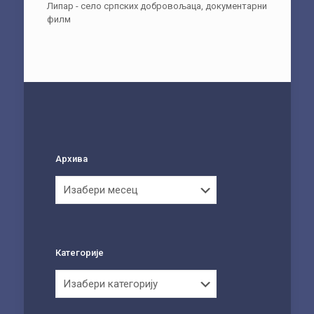
Липар - село српских добровољаца, документарни
филм
Архива
Архива
Категорије
Категорије