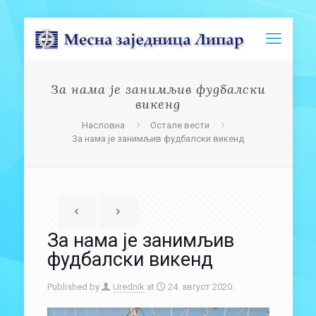
За нама је занимљив фудбалски
викенд
Насловна
Остале вести
За нама је занимљив фудбалски викенд
За нама је занимљив
фудбалски викенд
Published by
Urednik
at
24. август 2020.