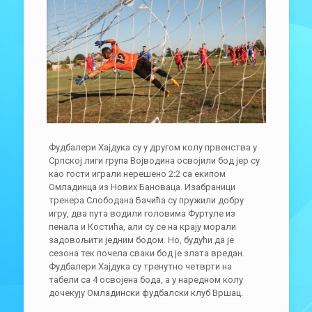
Фудбалери Хајдука су у другом колу првенства у
Српској лиги група Војводина освојили бод јер су
као гости играли нерешено 2:2 са екипом
Омладинца из Нових Бановаца. Изабраници
тренера Слободана Бачића су пружили добру
игру, два пута водили головима Фуртуле из
пенала и Костића, али су се на крају морали
задовољити једним бодом. Но, будући да је
сезона тек почела сваки бод је злата вредан.
Фудбалери Хајдука су тренутно четврти на
табели са 4 освојена бода, а у наредном колу
дочекују Омладински фудбалски клуб Вршац.