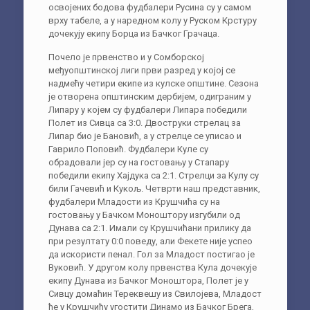
освојених бодова фудбалери Русина су у самом
врху табеле, а у наредном колу у Руском Крстуру
дочекују екипу Борца из Бачког Грачаца.
Почело је првенство и у Сомборској
међуопштинској лиги први разред у којој се
надмећу четири екипе из кулске општине. Сезона
је отворена општинским дербијем, одиграним у
Липару у којем су фудбалери Липара победили
Полет из Сивца са 3:0. Двоструки стрелац за
Липар био је Бановић, а у стрелце се уписао и
Гаврило Поповић. Фудбалери Куле су
обрадовали јер су на гостовању у Стапару
победили екипу Хајдука са 2:1. Стрелци за Кулу су
били Гачевић и Кукољ. Четврти наш представник,
фудбалери Младости из Крушчића су на
гостовању у Бачком Моноштору изгубили од
Дунава са 2:1. Имали су Крушчићани прилику да
при резултату 0:0 поведу, али Фекете није успео
да искористи пенал. Гол за Младост постигао је
Вуковић. У другом колу првенства Кула дочекује
екипу Дунава из Бачког Моноштора, Полет је у
Сивцу домаћин Тереквешу из Свилојева, Младост
ће у Крушчићу угостити Динамо из Бачког Брега,