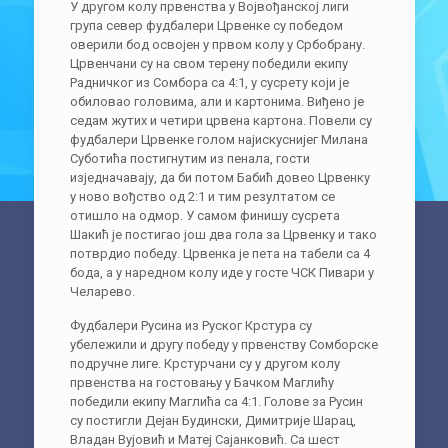
У другом колу првенства у Војвођанској лиги
група север фудбалери Црвенке су победом
оверили бод освојен у првом колу у Србобрану.
Црвенчани су на свом терену победили екипу
Радничког из Сомбора са 4:1, у сусрету који је
обиловао головима, али и картонима. Виђено је
седам жутих и четири црвена картона. Повели су
фудбалери Црвенке голом најискуснијег Милана
Суботића постигнутим из пенала, гости
изједначавају, да би потом Бабић довео Црвенку
у ново вођство од 2:1 и тим резултатом се
отишло на одмор. У самом финишу сусрета
Шакић је постигао још два гола за Црвенку и тако
потврдио победу. Црвенка је пета на табели са 4
бода, а у наредном колу иде у госте ЧСК Пивари у
Челарево.
Фудбалери Русина из Руског Крстура су
убележили и другу победу у првенству Сомборске
подручне лиге. Крстурчани су у другом колу
првенства на гостовању у Бачком Маглићу
победили екипу Маглића са 4:1. Голове за Русин
су постигли Дејан Будински, Димитрије Шарац,
Владан Вујовић и Матеј Сајанковић. Са шест