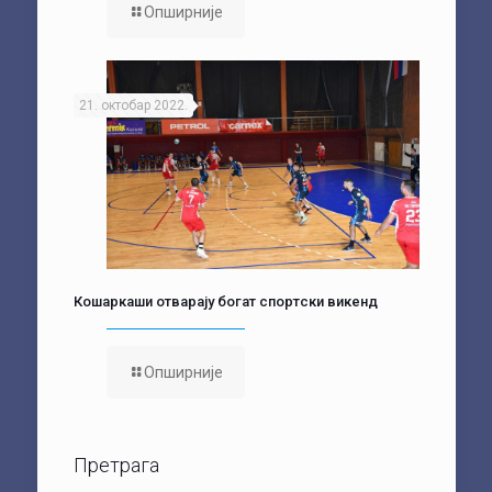
Опширније
21. октобар 2022.
Кошаркаши отварају богат спортски викенд
Опширније
Претрага