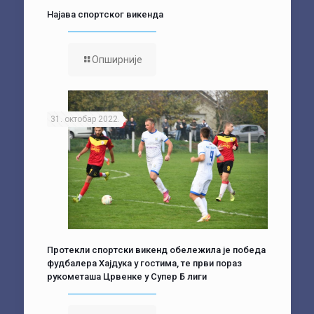
Најава спортског викенда
Опширније
31. октобар 2022.
Протекли спортски викенд обележила је победа
фудбалера Хајдука у гостима, те први пораз
рукометаша Црвенке у Супер Б лиги