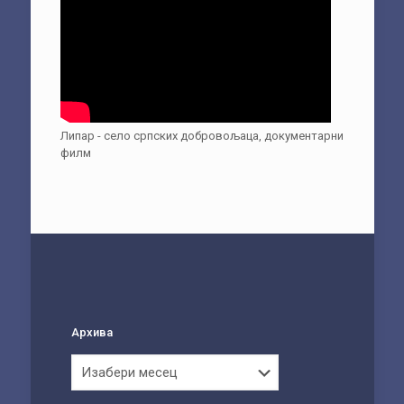
Липар - село српских добровољаца, документарни
филм
Архива
Архива