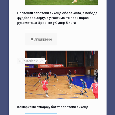
Протекли спортски викенд обележила је победа
фудбалера Хајдука у гостима, те први пораз
рукометаша Црвенке у Супер Б лиги
Опширније
21. октобар 2022.
Кошаркаши отварају богат спортски викенд