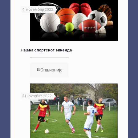
4. новембар 2022.
Најава спортског викенда
Опширније
31. октобар 2022.