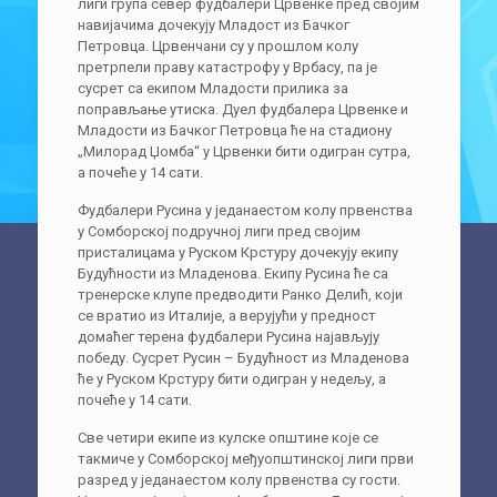
лиги група север фудбалери Црвенке пред својим
навијачима дочекују Младост из Бачког
Петровца. Црвенчани су у прошлом колу
претрпели праву катастрофу у Врбасу, па је
сусрет са екипом Младости прилика за
поправљање утиска. Дуел фудбалера Црвенке и
Младости из Бачког Петровца ће на стадиону
„Милорад Џомба“ у Црвенки бити одигран сутра,
а почеће у 14 сати.
Фудбалери Русина у једанаестом колу првенства
у Сомборској подручној лиги пред својим
присталицама у Руском Крстуру дочекују екипу
Будућности из Младенова. Екипу Русина ће са
тренерске клупе предводити Ранко Делић, који
се вратио из Италије, а верујући у предност
домаћег терена фудбалери Русина најављују
победу. Сусрет Русин – Будућност из Младенова
ће у Руском Крстуру бити одигран у недељу, а
почеће у 14 сати.
Све четири екипе из кулске општине које се
такмиче у Сомборској међуопштинској лиги први
разред у једанаестом колу првенства су гости.