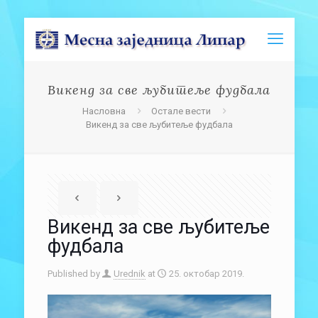
Викенд за све љубитеље фудбала
Насловна
Остале вести
Викенд за све љубитеље фудбала
Викенд за све љубитеље
фудбала
Published by
Urednik
at
25. октобар 2019.