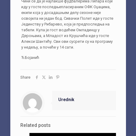
Чини се да је најлакше фудбалерима Липара који
иду у госте последњепласираним ОФК Оџацима,
екипи која у досадашњем делу сезоне није
освојила ни један бод. Сивачки Полет иде у госте
Јединству у Рибарево, која је предпоследња на
табели. Кула је гост водећем Омладинцу у
Дероњама, а Младост из Крушчића иде у госте
Алекси Шантићу. Сви ови сусрети су на програму
у недељу, а почеће у 14 сати.
Ђ.Бојанић
Share
Urednik
Related posts