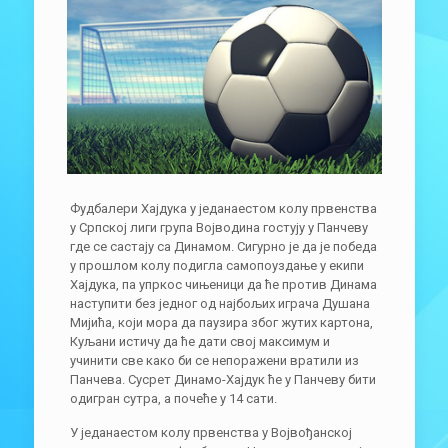
Фудбалери Хајдука у једанаестом колу првенства
у Српској лиги група Војводина гостују у Панчеву
где се састају са Динамом. Сигурно је да је победа
у прошлом колу подигла самопоуздање у екипи
Хајдука, па упркос чињеници да ће против Динама
наступити без једног од најбољих играча Душана
Мијића, који мора да паузира због жутих картона,
Куљани истичу да ће дати свој максимум и
учинити све како би се непоражени вратили из
Панчева. Сусрет Динамо-Хајдук ће у Панчеву бити
одигран сутра, а почеће у 14 сати.
У једанаестом колу првенства у Војвођанској