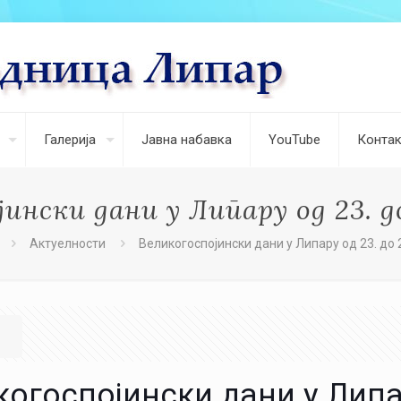
Галерија
Јавна набавка
YouTube
Контак
ински дани у Липару од 23. д
Актуелности
Великогоспојински дани у Липару од 23. до 
огоспојински дани у Липар