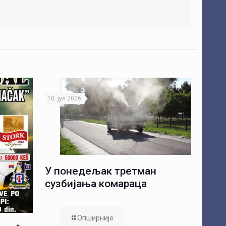
10. јул 2026.
У понедељак третман
сузбијања комараца
Опширније