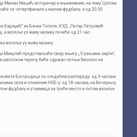
 др Милан Мицић, историчар и књижевник, на тему Српски
граће се четвртфинале у малом фудбалу, а од 20.30
ук Караџић“ из Бачке Тополе, КУД ,,Петар Петровић
, а весеље уз живу музику почеће од 21 час.
ова весеље уз живу музику.
Урош Микулић представљаће своју књигу ,,У раљама смрти“,
 на школском терену биће одржан летњи биоскоп на
ресвете Богородице по следећем распореду: од 9 часова
ачима села и споменик НОБ-у; од 18 часова, на Вечерњој
алом фудбалу и утакмица за треће место и потом весеље