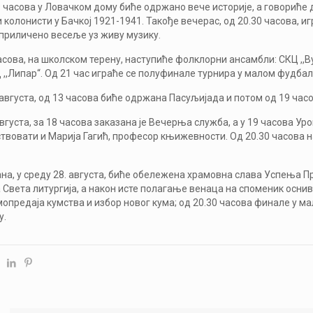
 часова у Ловачком дому биће одржано вече историје, а говориће
колонисти у Бачкој 1921-1941. Такође вечерас, од 20.30 часова, и
приличено весеље уз живу музику.
асова, на школском терену, наступиће фолклорни ансамбли: СКЦ ,,В
,,Липар“. Од 21 час играће се полуфинале турнира у малом фудбалу
 августа, од 13 часова биће одржана Пасуљијада и потом од 19 час
 августа, за 18 часова заказана је Вечерња служба, а у 19 часова 
ствовати и Марија Гагић, професор књижевности. Од 20.30 часова
а, у среду 28. августа, биће обележена храмовна слава Успења П
Света литургија, а након исте полагање венаца на споменик оснив
опредаја кумства и избор новог кума; од 20.30 часова финале у м
у.