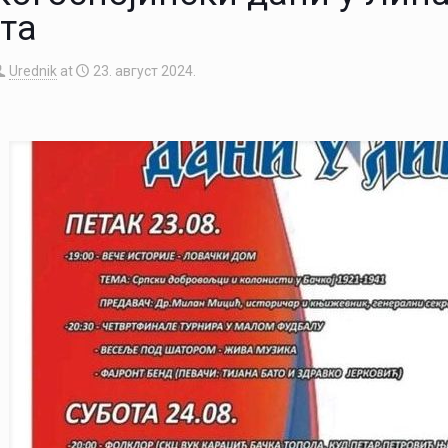
та
Urednik
at
23. август 2024.