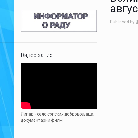
авгус
Published by
Видео запис
Липар - село српских добровољаца,
документарни филм