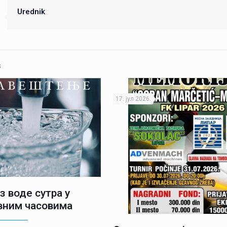
Urednik
s
17. јул 2026.
з воде сутра у
вним часовима