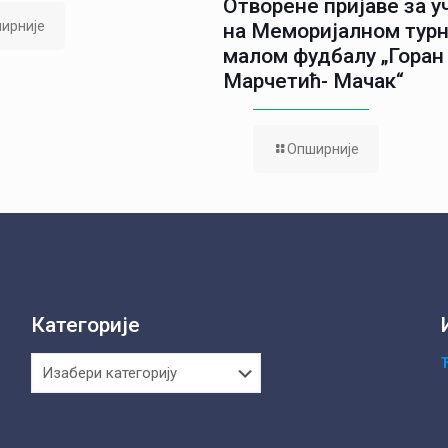
Отворене пријаве за 
ирније
на Меморијалном турн
малом фудбалу „Горан
Марчетић- Мачак“
Опширније
Категорије
Категорије