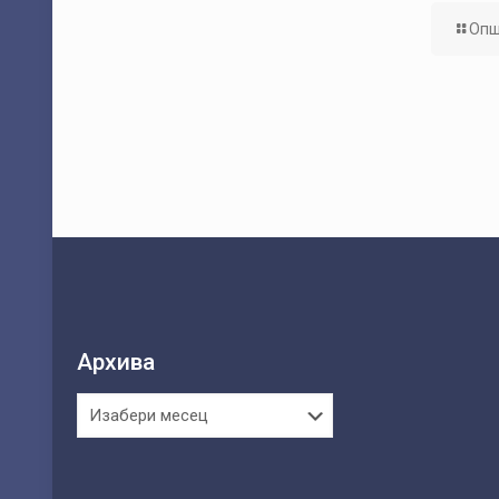
Опш
Архива
Архива