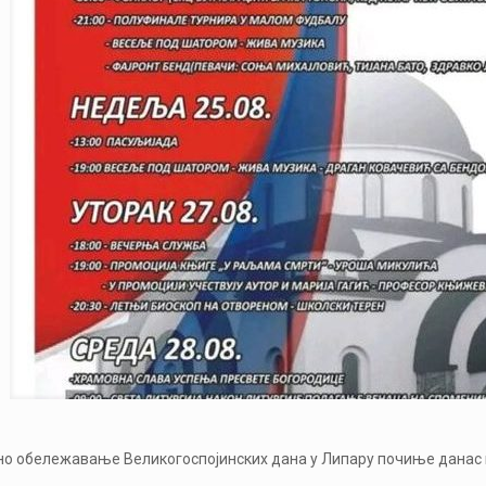
 обележавање Великогоспојинских дана у Липару почиње данас и т