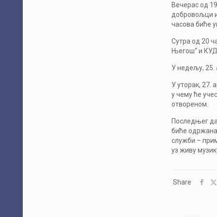
Вечерас од 19
добровољци и 
часова биће у
Сутра од 20 ч
Његош“ и КУД 
У недељу, 25.
У уторак, 27.
у чему ће уче
отвореном.
Последњег дан
биће одржана 
служби – прим
уз живу музик
Share