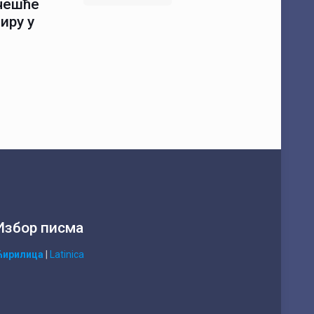
учешће
иру у
Избор писма
Ћирилица
|
Latinica