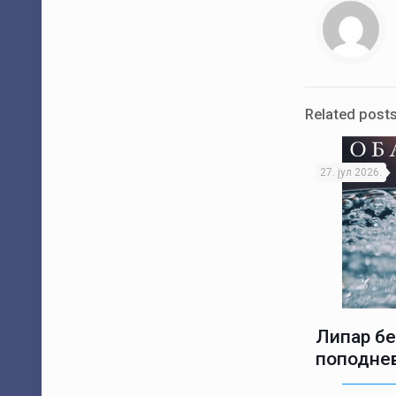
Related post
27. јул 2026.
Липар бе
поподне