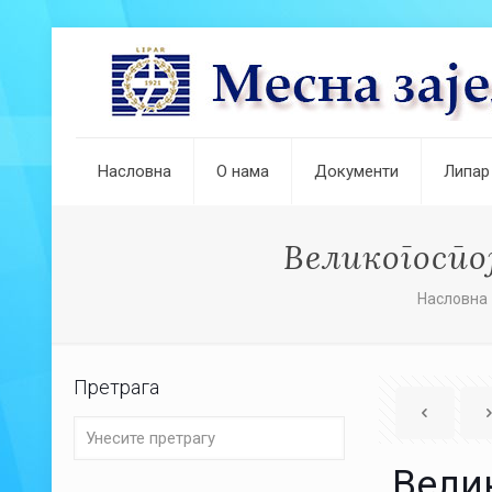
Насловна
О нама
Документи
Липар
Великогоспој
Насловна
Претрага
Велик