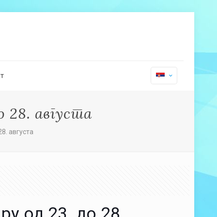
т
о 28. августа
28. августа
у од 23. до 28.