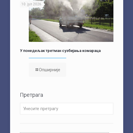
10. јул 2026.
У понедељак третман сузбијања комараца
Опширније
Претрага