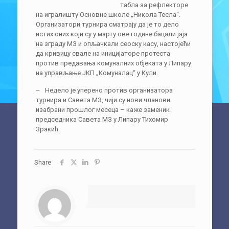
табла за рефлекторе
на игралишту Основне школе „Никола Тесла“.
Организатори турнира сматрају да је то дело
истих оних који су у марту ове године бацали јаја
на зграду МЗ и опљачкали сеоску касу, настојећи
да кривицу свале на иницијаторе протеста
против предавања комуналних објеката у Липару
на управљање ЈКП „Комуналац“ у Кули.
– Недело је уперено против организатора
турнира и Савета МЗ, чији су нови чланови
изабрани прошлог месеца – каже заменик
председника Савета МЗ у Липару Тихомир
Зракић.
Share