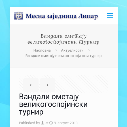
Вандали ометају
великогоспојински турнир
Насловна
Актуелности
Вандали ометају великогоспојински турнир
Вандали ометају
великогоспојински
турнир
Published by
at
9. август 2013.