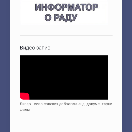
Видео запис
Липар - село српских добровољаца, документарни
филм