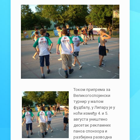
Током припрема за
Великогоспојински
турнир у малом
фудбалу, у Липару је у
ноћи између 4. и 5.
августа уништено
десетак рекламних
паноа спонзора и
разбијена разводна