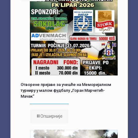
Отворене пријаве за учешће на Меморијалном
турниру у малом фудбалу „Горан Марчетић-
Мачак“
Опширније