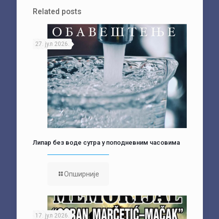
Related posts
27. јул 2026.
Липар без воде сутра у поподневним часовима
Опширније
17. јул 2026.