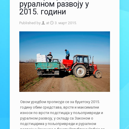
руралном развоју у
2015. години
Published by
at
3. март 2015.
Овом уредбом прописује се за буџетску 2015.
годину обим средстава, врсте и максимални
износи по врсти подстицаја у пољопривреди и
руралном развоју, у складу са Законом о
подстицајима у пољопривреди и руралном