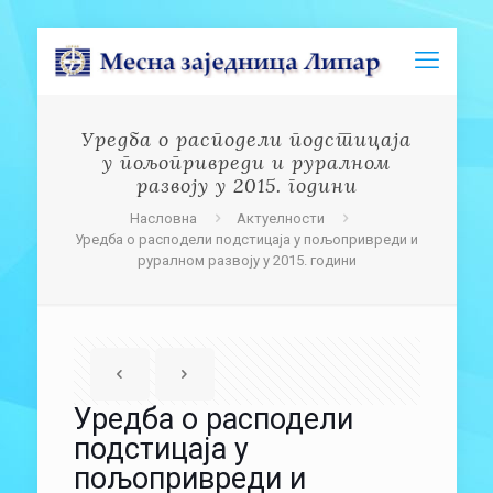
Уредба о расподели подстицаја
у пољопривреди и руралном
развоју у 2015. години
Насловна
Актуелности
Уредба о расподели подстицаја у пољопривреди и
руралном развоју у 2015. години
Уредба о расподели
подстицаја у
пољопривреди и