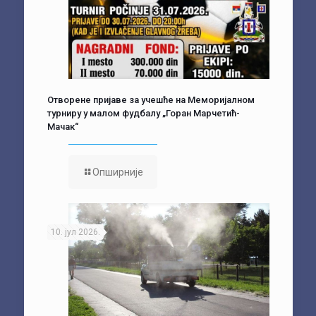
Отворене пријаве за учешће на Меморијалном
турниру у малом фудбалу „Горан Марчетић-
Мачак“
Опширније
10. јул 2026.