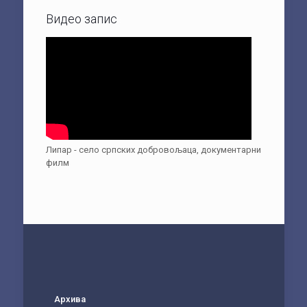
Видео запис
Липар - село српских добровољаца, документарни
филм
Архива