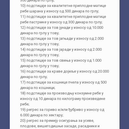
300 динара по грлу;
10) подстицаје за квалитетне приплодне матице
рибе шарана у износу од 500 динара по грлу;
11) подстицаје за квалитетне приплодне матице
рибе пастрмке у износу од 300 динара по грлу;
12) подстицаје за тов јунади у износу од 10.000
динара по грлу у тову;
13) подстицаје за тов јагњади у износу од 2.000
динара по грлу у тову;
14) подстицаје за тов јаради у износу од 2.000
динара по грлу у тову;
15) подстицаје за тов свиња у износу од 1.000
динара по грлу у тову;
16) подстицаје за краве дојиље у износу од 20.000
динара по грлу;
17) подстицаје за кошнице пчела у износу од 500
динара по кошници;
18) подстицаје за производњу конзумне рибе у
износу од 10 динара по килограму произведене
рибе;
19) регрес за гориво и/или ђубриво у износу од
6.000 динара по хектару;
20) регрес за премију осигурања за усеве,
плодове, вишегодишње засаде, расаднике и