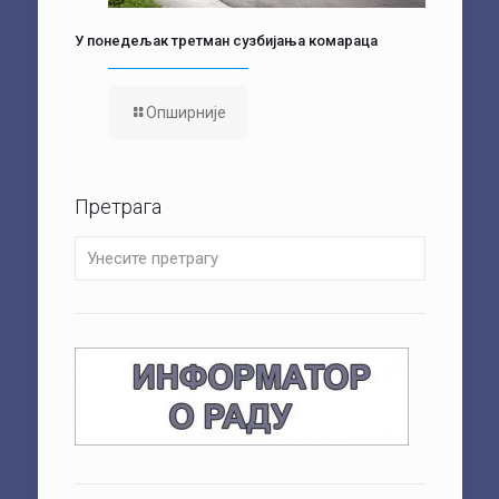
У понедељак третман сузбијања комараца
Опширније
Претрага