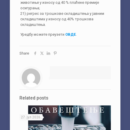
животиње у износу од 40 % плаћене премије
осигурања;
21) регрес за трошкове складиштења у јавним
складиштима у износу од 40% трошкова
складиштења.
Уредбу можете преузети
ОВДЕ
.
Share
Related posts
27. јул 2026.