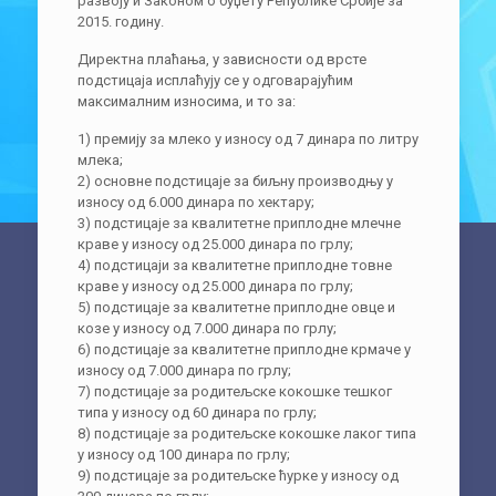
развоју и Законом о буџету Републике Србије за
2015. годину.
Директна плаћања, у зависности од врсте
подстицаја исплаћују се у одговарајућим
максималним износима, и то за:
1) премију за млеко у износу од 7 динара по литру
млека;
2) основне подстицаје за биљну производњу у
износу од 6.000 динара по хектару;
3) подстицаје за квалитетне приплодне млечне
краве у износу од 25.000 динара по грлу;
4) подстицаји за квалитетне приплодне товне
краве у износу од 25.000 динара по грлу;
5) подстицаје за квалитетне приплодне овце и
козе у износу од 7.000 динара по грлу;
6) подстицаје за квалитетне приплодне крмаче у
износу од 7.000 динара по грлу;
7) подстицаје за родитељске кокошке тешког
типа у износу од 60 динара по грлу;
8) подстицаје за родитељске кокошке лаког типа
у износу од 100 динара по грлу;
9) подстицаје за родитељске ћурке у износу од