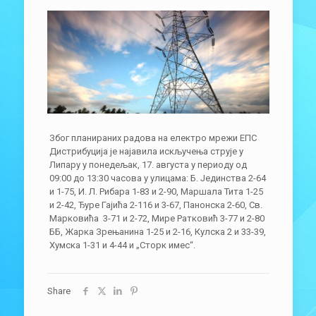
Због планираних радова на електро мрежи ЕПС
Дистрибуција је најавила искључења струје у
Липару у понедељак, 17. августа у периоду од
09:00 до 13:30 часова у улицама: Б. Јединства 2-64
и 1-75, И. Л. Рибара 1-83 и 2-90, Маршала Тита 1-25
и 2-42, Ђуре Гајића 2-116 и 3-67, Панонска 2-60, Св.
Марковића 3-71 и 2-72, Мире Ратковић 3-77 и 2-80
ББ, Жарка Зрењанина 1-25 и 2-16, Кулска 2 и 33-39,
Хумска 1-31 и 4-44 и „Сторк имес“.
Share