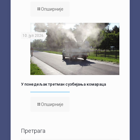
Опширније
10. јул 2026.
У понедељак третман сузбијања комараца
Опширније
Претрага