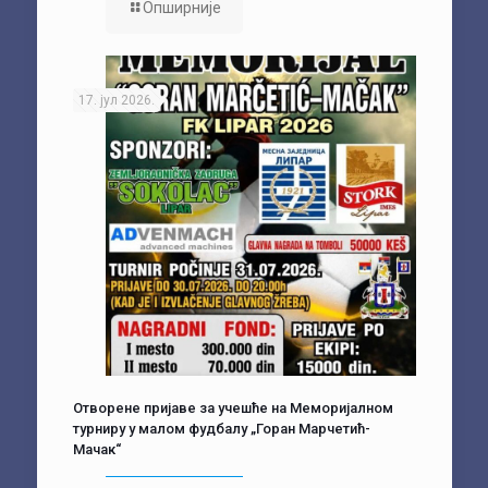
Опширније
17. јул 2026.
Отворене пријаве за учешће на Меморијалном
турниру у малом фудбалу „Горан Марчетић-
Мачак“