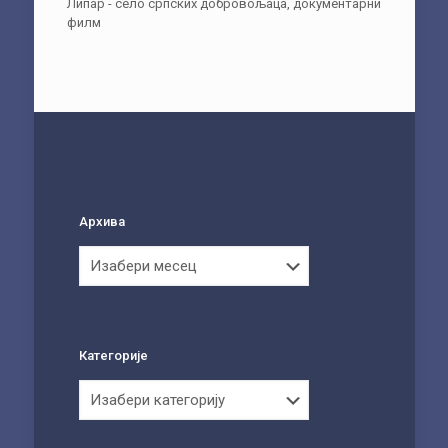
Липар - село српских добровољаца, документарни
филм
Архива
Архива
Категорије
Категорије