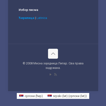
Избор писма
Ћирилица
|
Latinica
© 2008 Месна заједница Липар. Сва права
задржана.
српски (ћир)
srpski (lat)
(
српски (lat)
)