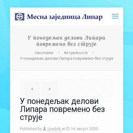
У понедељак делови Липара
повремено без струје
Насловна
Актуелности
У понедељак делови Липара повремено без струје
У понедељак делови
Липара повремено без
струје
Published by
Urednik
at
14. август 2020.