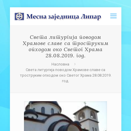
Света литургија поводом
Храмове славе са троструким
опходом око Светог Храма
28.08.2019. год.
Насловна
Света литургија поводом Храмове славе са
троструким опходом око Светог Храма 28.08.2019.
год.