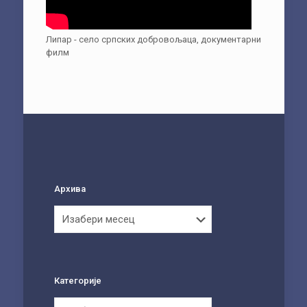
Липар - село српских добровољаца, документарни
филм
Архива
Архива
Категорије
Категорије