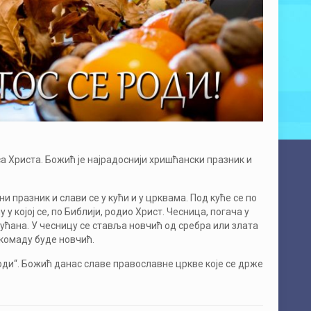
 Христа. Божић је најрадоснији хришћански празник и
празник и слави се у кући и у црквама. Под куће се по
 којој се, по Библији, родио Христ. Чесница, погача у
кућана. У чесницу се ставља новчић од сребра или злата
 комаду буде новчић.
роди“. Божић данас славе православне цркве које се држе