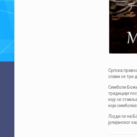
Српска правос
слави се три 
Симболи Божић
традицији пос
коју се стављ
који симболиз
Људи се на Бо
јулијанског к