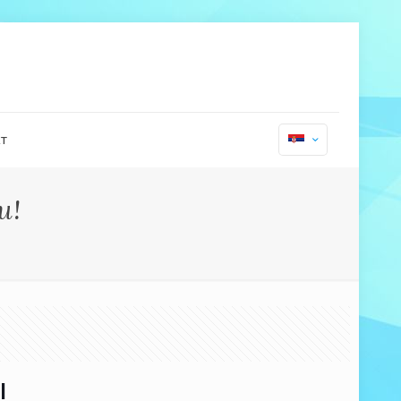
т
и!
!