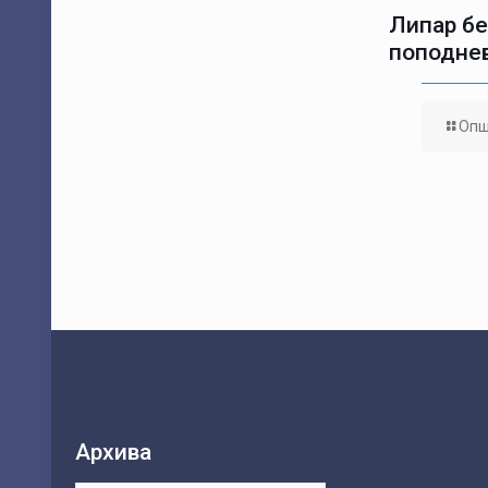
Липар бе
поподне
Опш
Архива