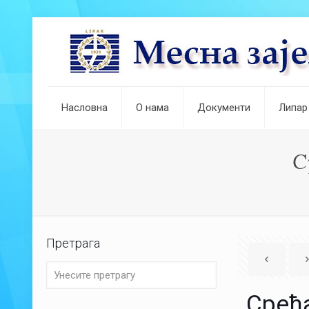
Насловна
О нама
Документи
Липар
С
Претрага
Срећа