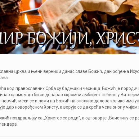
лавна црква и њени верници данас славе Божић, дан рођења Исуса
дана.
а код православних Срба су бадњак и чесница. Божић је породични 
ипао сламом да би се дочарао скромни амбијент пећине у Витлејему у
а новчић, меси се и ломи на Божић на онолико делова колико има у
ује дар новорођеном Христу, а верује се да срећа чека оног у чијем
жић поздрављају са „Христос се роди“, а одговор је „Ваистину се 
алендара.