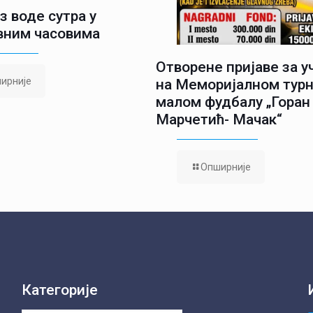
з воде сутра у
вним часовима
Отворене пријаве за 
ирније
на Меморијалном турн
малом фудбалу „Горан
Марчетић- Мачак“
Опширније
Категорије