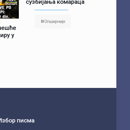
сузбијања комараца
Опширније
учешће
иру у
Избор писма