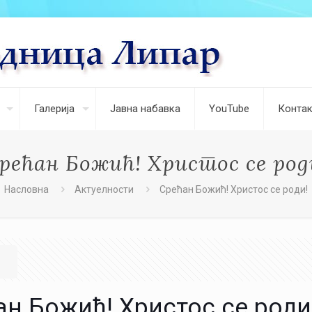
Галерија
Јавна набавка
YouTube
Контак
рећан Божић! Христос се род
Насловна
Актуелности
Срећан Божић! Христос се роди!
н Божић! Христос се роди