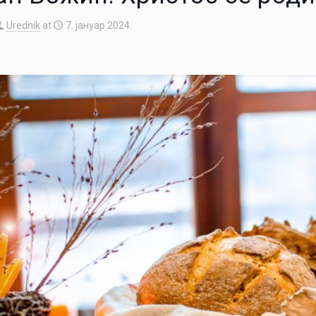
Urednik
at
7. јануар 2024.