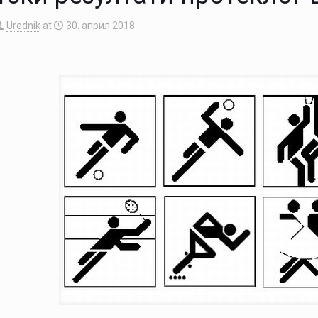
Urednik
at
30. април 2018.