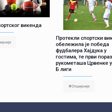
портског викенда
Протекли спортски ви
ирније
обележила је победа
фудбалера Хајдука у
гостима, те први пора
рукометаша Црвенке у
Б лиги
Опширније