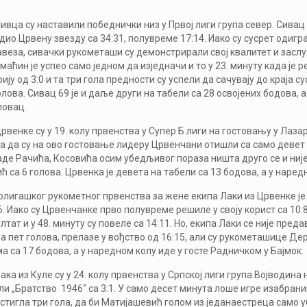
вца су наставили победнички низ у Првој лиги група север. Сивац 6
ио Црвену звезду са 34:31, полувреме 17:14. Иако су сусрет одигр
веза, сивачки рукометаши су демонстрирали свој квалитет и заслу
омаћин је успео само једном да изједначи и то у 23. минуту када је
ју од 3:0 и та три гола предности су успели да сачувају до краја су
олова. Сивац 69 је и даље други на табели са 28 освојених бодова, 
ловац.
венке су у 19. колу првенства у Супер Б лиги на гостовању у Лаз
зна да су на ово гостовање лидеру Црвенчани отишли са само деве
де Рачића, Косовића осим убедљивог пораза ништа друго се и није 
 са 6 голова. Црвенка је девета на табели са 13 бодова, а у наре
волигашког рукометног првенства за жене екипа Лаки из Црвенке 
6. Иако су Црвенчанке прво полувреме решиле у своју корист са 10
лтат и у 48. минуту су повеле са 14:11. Но, екипа Лаки се није пред
гла пет голова, прелазе у вођство од 16:15, али су рукометашице Де
а са 17 бодова, а у наредном колу иде у госте Радничком у Бајмок.
ка из Куле су у 24. колу првенства у Српској лиги група Војводин
ли „Братство 1946“ са 3:1. У само десет минута лоше игре изабран
остигла три гола, да би Матијашевић голом из једанаестреца само у