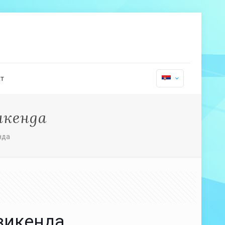
т
икенда
нда
викенда