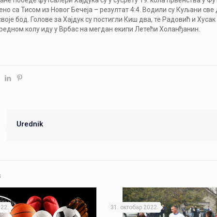
ане победе футсалери Хајдука су у сусрету 19. кола првенства у Ф
но са Тисом из Новог Бечеја – резултат 4:4. Водили су Куљани све д
своје бод. Голове за Хајдук су постигли Киш два, те Радовић и Хусак
аредном колу иду у Врбас на мегдан екипи Летећи Холанђанин.
Urednik
s
22.
31. октобар 2022.