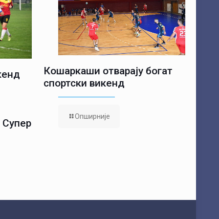
Кошаркаши отварају богат
кенд
спортски викенд
з
Опширније
 Супер