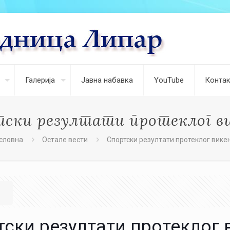
Галерија
Јавна набавка
YouTube
Контак
ски резултати протеклог в
словна
Остале вести
Спортски резултати протеклог вике
тски резултати протеклог 