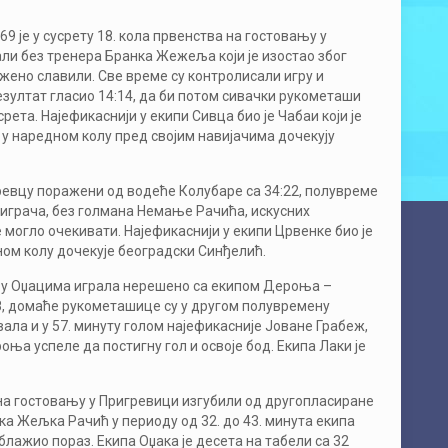
9 је у сусрету 18. кола првенства на гостовању у
али без тренера Бранка Жежеља који је изостао због
жено славили. Све време су контролисали игру и
 резултат гласио 14:14, да би потом сивачки рукометаши
срета. Најефикаснији у екипи Сивца био је Чабаи који је
а у наредном колу пред својим навијачима дочекују
аревцу поражени од водеће Колубаре са 34:22, полувреме
т играча, без голмана Немање Рачића, искусних
могло очекивати. Најефикаснији у екипи Црвенке био је
дном колу дочекује београдски Синђелић.
је у Оџацима играла нерешено са екипом Дероња –
:8, домаће рукометашице су у другом полувремену
авала и у 57. минуту голом најефикасније Јоване Грабеж,
роња успеле да постигну гол и освоје бод. Екипа Лаки је
а на гостовању у Пригревици изгубили од другопласиране
ика Жељка Рачић у периоду од 32. до 43. минута екипа
блажио пораз. Екипа Оџака је десета на табели са 32