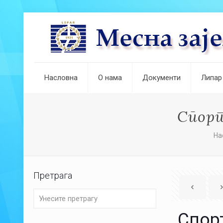
Насловна
О нама
Документи
Липар
Спорт
На
Претрага
Спор