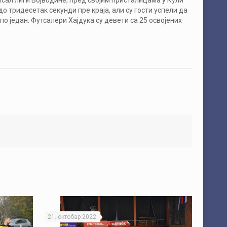
утсал лиги Војводине, пред својим присталицама у Кули
о тридесетак секунди пре краја, али су гости успели да
 по један. Футсалери Хајдука су девети са 25 освојених
21. октобар 2022.