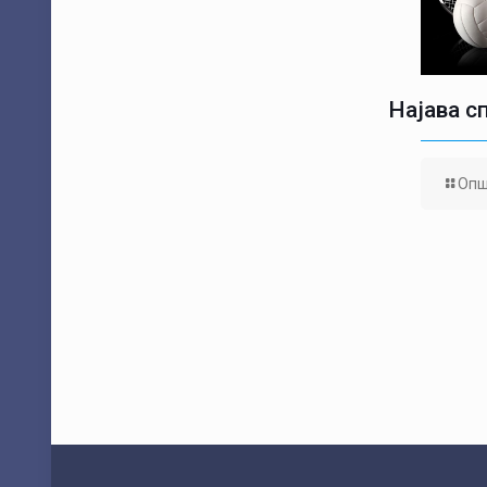
Најава с
Опш