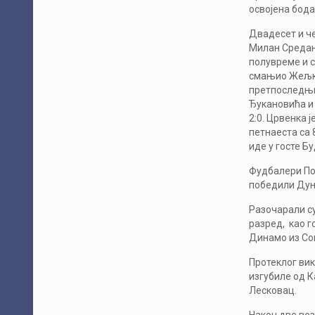
освојена бода,
Двадесет и че
Милан Средано
полувреме и с
смањио Жељко 
претпоследњи 
Ђукановића и 
2:0. Црвенка 
петнаеста са 
иде у госте Б
Фудбалери Пол
победили Дуна
Разочарали су
разред, као г
Динамо из Со
Протеклог вик
изгубиле од К
Лесковац.