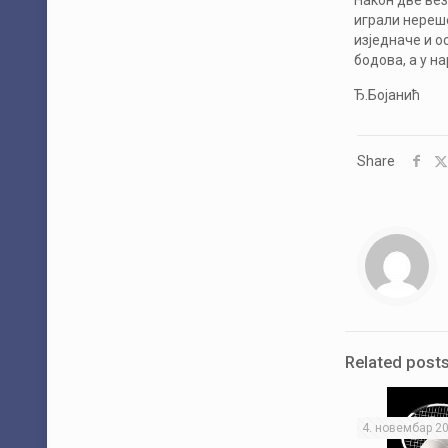
Након две вез
играли нереше
изједначе и о
бодова, а у н
Ђ.Бојанић
Share
Related post
4. новембар 20