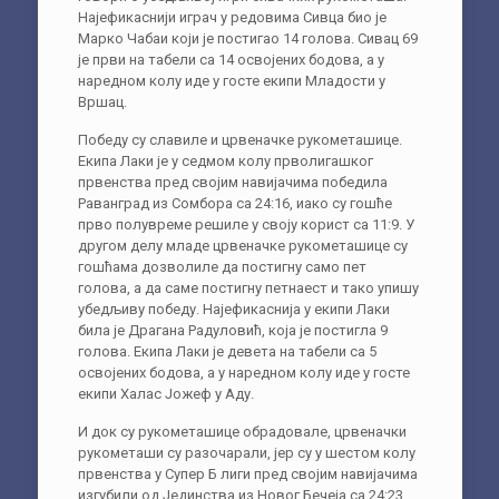
Најефикаснији играч у редовима Сивца био је
Марко Чабаи који је постигао 14 голова. Сивац 69
је први на табели са 14 освојених бодова, а у
наредном колу иде у госте екипи Младости у
Вршац.
Победу су славиле и црвеначке рукометашице.
Екипа Лаки је у седмом колу прволигашког
првенства пред својим навијачима победила
Раванград из Сомбора са 24:16, иако су гошће
прво полувреме решиле у своју корист са 11:9. У
другом делу младе црвеначке рукометашице су
гошћама дозволиле да постигну само пет
голова, а да саме постигну петнаест и тако упишу
убедљиву победу. Најефикаснија у екипи Лаки
била је Драгана Радуловић, која је постигла 9
голова. Екипа Лаки је девета на табели са 5
освојених бодова, а у наредном колу иде у госте
екипи Халас Јожеф у Аду.
И док су рукометашице обрадовале, црвеначки
рукометаши су разочарали, јер су у шестом колу
првенства у Супер Б лиги пред својим навијачима
изгубили од Јединства из Новог Бечеја са 24:23.