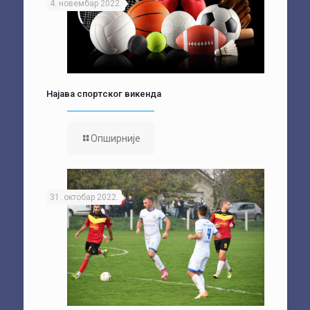
4. новембар 2022.
Најава спортског викенда
Опширније
31. октобар 2022.