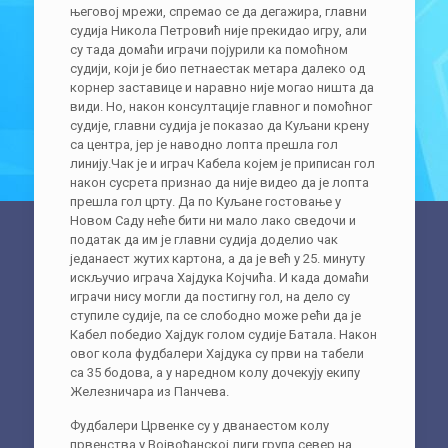
његовој мрежи, спремао се да дегажира, главни
судија Никола Петровић није прекидао игру, али
су тада домаћи играчи појурили ка помоћном
судији, који је био петнаестак метара далеко од
корнер заставице и наравно није могао ништа да
види. Но, након консултације главног и помоћног
судије, главни судија је показао да Куљани крену
са центра, јер је наводно лопта прешла гол
линију.Чак је и играч Кабела којем је приписан гол
након сусрета признао да није видео да је лопта
прешла гол црту. Да по Куљане гостовање у
Новом Саду неће бити ни мало лако сведочи и
податак да им је главни судија доделио чак
једанаест жутих картона, а да је већ у 25. минуту
искључио играча Хајдука Којчића. И када домаћи
играчи нису могли да постигну гол, на дело су
ступиле судије, па се слободно може рећи да је
Кабел победио Хајдук голом судије Батала. Након
овог кола фудбалери Хајдука су први на табели
са 35 бодова, а у наредном колу дочекују екипу
Железничара из Панчева.
Фудбалери Црвенке су у дванаестом колу
првенства у Војвођанској лиги група север на