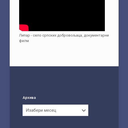
Липар - село српских добровољаца, документарни
филм
Архива
Архива