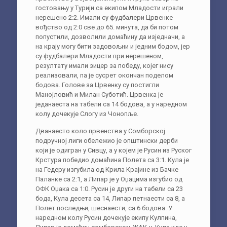
гостовању у Турији са екипом Младости играли
нерешено 2:2. Имали су фудбалери Црвенке
вођство од 2:0 све до 65. минута, да би потом
попустили, дозволили домаћину да изједначи, а
на крају могу бити задовољни и једним бодом, јер
су фудбалери Младости при нерешеном,
резултату имали зицер за победу, којег нису
реализовали, па је сусрет окончан поделом
бодова. Голове за Црвенку су постигли
Манојловић и Милан Суботић. Црвенка је
једанаеста на табели са 14 бодова, а у наредном
колу дочекује Слогу из Чонопље.
Дванаесто коло првенства у Сомборској
подручној лиги обележио је општински дерби
који је одигран у Сивцу, а у којем је Русин из Руског
Крстура победио домаћина Полета са 3:1. Кула је
на Гедеру изгубила од Крила Крајине из Бачке
Паланке са 2:1, а Липар је у Оџацима изгубио од
ОФК Оџака са 1:0. Русин је други на табели са 23
бода, Кула десета са 14, Липар петнаести са 8, а
Полет последњи, шеснаести, са 6 бодова. У
наредном колу Русин дочекује екипу Кулпина,