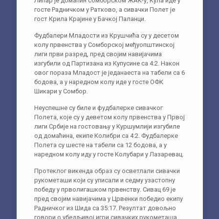
Липар је домаћин сомборском ЖАК-у, Кула иде у
госте Радничком у Ратково, а сивачки Полет је
гост Крила Крајине у Бачкој Паланци.
Фудбалери Младости из Крушчића су у десетом
колу првенства у Сомборској међуопштинској
лиги први разред, пред својим навијачима
изгубили од Партизана из Купусине са 4:2. Након
овог пораза Младост је једанаеста на табели са 6
бодова, а у наредном колу иде у госте ОФК
Шикари у Сомбор.
Неуспешне су биле и фудбалерке сивачког
Полета, које су у деветом колу првенства у Првој
лиги Србије на гостовању у Куршумлији изгубиле
од домаћина, екипе Колибри са 4:2. Фудбалерке
Полета су шесте на табели са 12 бодова, а у
наредном колу иду у госте Колубари у Лазаревац.
Протеклог викенда образ су осветлали сивачки
рукометаши који су уписали и седму узастопну
победу у прволигашком првенству. Сивац 69 је
пред својим навијачима у Црвенки победио екипу
Радничког из Шида са 35:17. Резултат довољно
говори о убедљивој игри сивачких рукометаша.