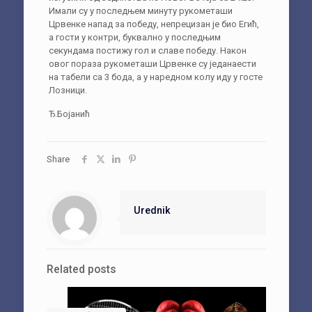
Имали су у последњем минуту рукометаши
Црвенке напад за победу, непрецизан је био Егић,
а гости у контри, буквално у последњим
секундама постижу гол и славе победу. Након
овог пораза рукометаши Црвенке су једанаести
на табели са 3 бода, а у наредном колу иду у госте
Лозници.
Ђ.Бојанић
Share
Urednik
Related posts