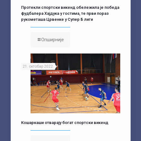
Протекли спортски викенд обележила је победа
фудбалера Хајдука у гостима, те први пораз
рукометаша Црвенке у Супер Б лиги
Опширније
21. октобар 2022.
Кошаркаши отварају богат спортски викенд