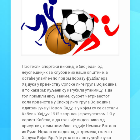
Протекли спортски викенд је био један од
неуспешнијих за клубове из наше општине, а
остаће упамћен по првом поразу фудбалера
Хајдука у првенству Српске лиге група Војводина,
и то каквом: Куљани су изгубили утакмицу, а да
гол примили нису. Наиме, сусрет четрнаестог
кола првенства у Спској лиги група Војводина
одигран јуче у Новом Саду, а у којем су се састали
Кабел и Хајдук 1912 завршен је резултатом 1:0 у
корист Кабела, а да гол није видео нико од
присутних, осим помоћног судије Немање Батала
из Руме. Играла се надокнада времена, голман
Хајдука Бојан Браћ је ухватио лопту упућену ка