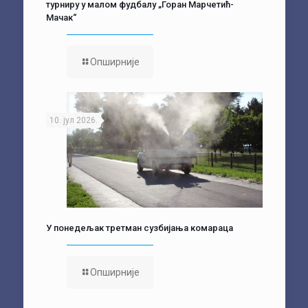
турниру у малом фудбалу „Горан Марчетић-
Мачак“
Опширније
10. јул 2026.
У понедељак третман сузбијања комараца
Опширније