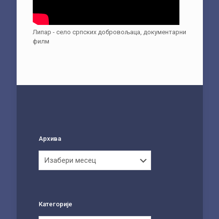
Липар - село српских добровољаца, документарни
филм
Архива
Архива
Категорије