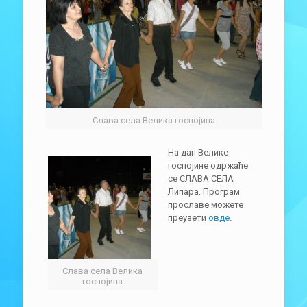
Слава села Велика госпојина
На дан Велике
госпојине одржаће
се СЛАВА СЕЛА
Липара. Програм
прославе можете
преузети
овде
.
Слава села Велика
госпојина