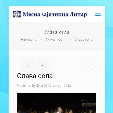
Слава села
Насловна
Актуелности
Слава села
Слава села
Published by
at
23. август 2012.