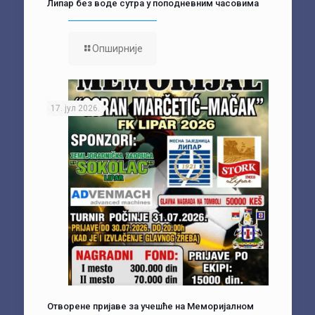
Липар без воде сутра у поподневним часовима
Опширније
17. јул 2026.
Отворене пријаве за учешће на Меморијалном