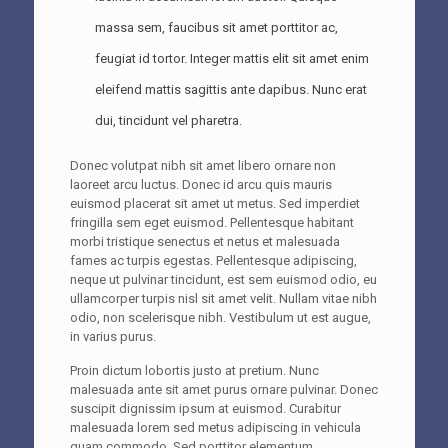
massa sem, faucibus sit amet porttitor ac,
feugiat id tortor. Integer mattis elit sit amet enim
eleifend mattis sagittis ante dapibus. Nunc erat
dui, tincidunt vel pharetra.
Donec volutpat nibh sit amet libero ornare non
laoreet arcu luctus. Donec id arcu quis mauris
euismod placerat sit amet ut metus. Sed imperdiet
fringilla sem eget euismod. Pellentesque habitant
morbi tristique senectus et netus et malesuada
fames ac turpis egestas. Pellentesque adipiscing,
neque ut pulvinar tincidunt, est sem euismod odio, eu
ullamcorper turpis nisl sit amet velit. Nullam vitae nibh
odio, non scelerisque nibh. Vestibulum ut est augue,
in varius purus.
Proin dictum lobortis justo at pretium. Nunc
malesuada ante sit amet purus ornare pulvinar. Donec
suscipit dignissim ipsum at euismod. Curabitur
malesuada lorem sed metus adipiscing in vehicula
quam commodo. Sed porttitor elementum