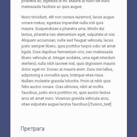
pharetra ac, egestas ut mi. Mauris ut nunc vel nunc
malesuada facilisis ac quis augue.
Nunc tincidunt, elit non cursus euismod, lacus augue
ornare metus, egestas imperdiet nulla nisl quis
mauris. Suspendisse a pharetra urna. Morbi dui
lectus, pharetra nec elementum eget, vulputate ut nisi.
Aliquam accumsan, nulla sed feugiat vehicula, lacus
justo semper libero, quis porttitor turpis odio sit amet
ligula. Duis dapibus fermentum orci, nec malesuada
libero vehicula ut. Integer sodales, urna eget interdum
eleifend, nulla nibh laoreet nisl, quis dignissim mauris
dolor eget mi. Donec at mauris enim. Duis nisi tellus,
adipiscing a convallis quis, tristique vitae risus.
Nullam molestie gravida lobortis. Proin ut nibh quis
felis auctor ornare. Cras ultricies, nibh at mollis
faucibus, justo eros porttitor mi, quis auctor lectus
arcu sit amet nunc. Vivamus gravida vehicula arcu,
vitae vulputate augue lacinia faucibus.[/fusion_text]
Претрага