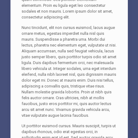
elementum. Proin eu ligula eget leo consectetur
sodales et non mauris. Lorem ipsum dolor sit amet,
consectetur adipiscing elit.
Nunc tincidunt, elit non cursus euismod, lacus augue
ornare metus, egestas imperdiet nulla nisl quis
mauris. Suspendisse a pharetra urna. Morbi dui
lectus, pharetra nec elementum eget, vulputate ut nisi.
Aliquam accumsan, nulla sed feugiat vehicula, lacus
justo semper libero, quis porttitor turpis odio sit amet
ligula. Duis dapibus fermentum orci, nec malesuada
libero vehicula ut. Integer sodales, urna eget interdum
eleifend, nulla nibh laoreet nisl, quis dignissim mauris
dolor eget mi. Donec at mauris enim. Duis nisi tellus,
adipiscing a convallis quis, tristique vitae risus.
Nullam molestie gravida lobortis. Proin ut nibh quis
felis auctor ornare. Cras ultricies, nibh at mollis
faucibus, justo eros porttitor mi, quis auctor lectus
arcu sit amet nunc. Vivamus gravida vehicula arcu,
vitae vulputate augue lacinia faucibus.
Ut porttitor euismod cursus. Mauris suscipit, turpis ut
dapibus rhoncus, odio erat egestas orci, in
sollicitudin enim erat id est. Sed auctor gravida arcu,