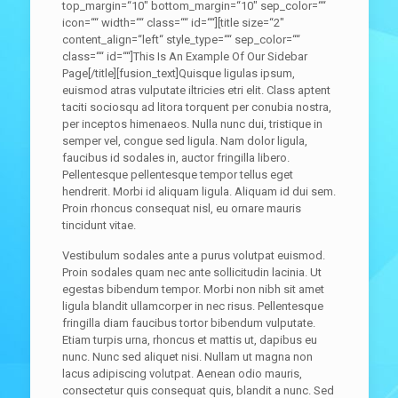
top_margin=“10″ bottom_margin=“10″ sep_color=““
icon=““ width=““ class=““ id=““][title size=“2″
content_align=“left“ style_type=““ sep_color=““
class=““ id=““]This Is An Example Of Our Sidebar
Page[/title][fusion_text]Quisque ligulas ipsum,
euismod atras vulputate iltricies etri elit. Class aptent
taciti sociosqu ad litora torquent per conubia nostra,
per inceptos himenaeos. Nulla nunc dui, tristique in
semper vel, congue sed ligula. Nam dolor ligula,
faucibus id sodales in, auctor fringilla libero.
Pellentesque pellentesque tempor tellus eget
hendrerit. Morbi id aliquam ligula. Aliquam id dui sem.
Proin rhoncus consequat nisl, eu ornare mauris
tincidunt vitae.
Vestibulum sodales ante a purus volutpat euismod.
Proin sodales quam nec ante sollicitudin lacinia. Ut
egestas bibendum tempor. Morbi non nibh sit amet
ligula blandit ullamcorper in nec risus. Pellentesque
fringilla diam faucibus tortor bibendum vulputate.
Etiam turpis urna, rhoncus et mattis ut, dapibus eu
nunc. Nunc sed aliquet nisi. Nullam ut magna non
lacus adipiscing volutpat. Aenean odio mauris,
consectetur quis consequat quis, blandit a nunc. Sed