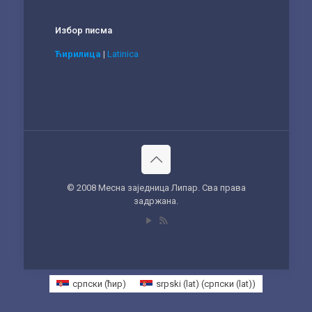
Избор писма
Ћирилица
|
Latinica
© 2008 Месна заједница Липар. Сва права
задржана.
српски (ћир)
srpski (lat)
(
српски (lat)
)