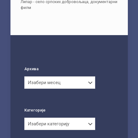
Липар - село српских добровољаца, документарни
филм
Архива
Архива
Категорије
Категорије