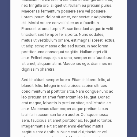
nec fringilla orci aliquet ut. Nullam eu pretium purus.
Maecenas fermentum posuere sem vel posuere.
Lorem ipsum dolor sit amet, consectetur adipiscing
elit. Morbi ornare convallis lectus a faucibus.
Praesent et urna turpis. Fusce tincidunt augue in velit
tincidunt sed tempor felis porta. Nunc sodales,
metus ut vestibulum ornare, est magna laoreet lectus,
ut adipiscing massa odio sed turpis. In nec lorem
porttitor urna consequat sagittis. Nullam eget elit
ante. Pellentesque justo urna, semper nec faucibus
sit amet, aliquam at mi. Maecenas eget diam nec mi
dignissim pharetra.
Sed tincidunt semper lorem. Etiam in libero felis, at
blandit felis. Integer in est ultrices sapien ultrices
condimentum at porttitor arcu. Nam congue nunc ac
leo pretium sit amet fermentum leo feugiat. Donec
erat magna, lobortis in pretium vitae, sollicitudin ac
ante. Maecenas ullamcorper augue pretium lacus
lacinia in accumsan lorem auctor. Quisque massa
sem, faucibus sit amet porttitor ac, feugiat id tortor.
Integer mattis elit sit amet enim eleifend mattis
sagittis ante dapibus. Nunc erat dui, tincidunt vel