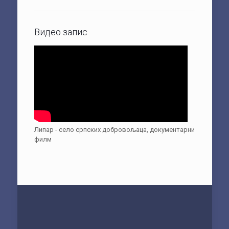
Видео запис
Липар - село српских добровољаца, документарни
филм