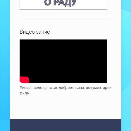
Видео запис
Липар - село српских добровољаца, документарни
филм