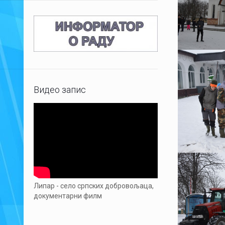
Видео запис
Липар - село српских добровољаца,
документарни филм