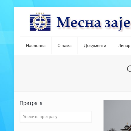
Насловна
О нама
Документи
Липар
С
Претрага