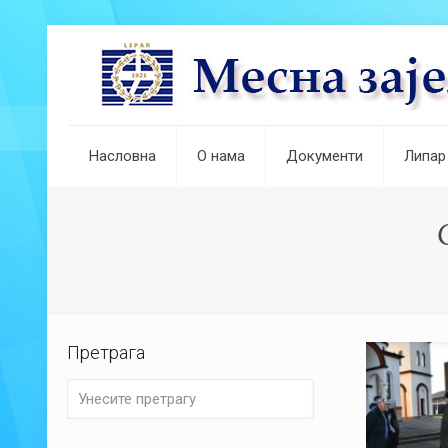
Насловна
О нама
Документи
Липар
Претрага