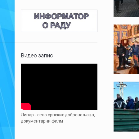
Видео запис
Липар - село српских добровољаца,
документарни филм