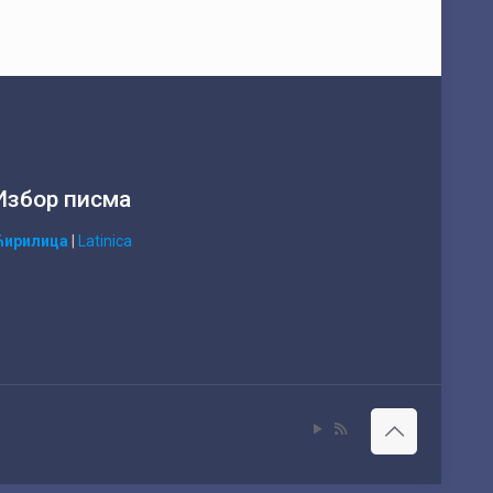
Избор писма
Ћирилица
|
Latinica