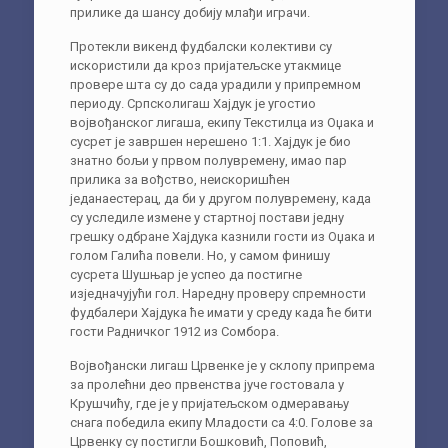
прилике да шансу добију млађи играчи.
Протекли викенд фудбалски колективи су
искористили да кроз пријатељске утакмице
провере шта су до сада урадили у припремном
периоду. Српсколигаш Хајдук је угостио
војвођанског лигаша, екипу Текстилца из Оџака и
сусрет је завршен нерешено 1:1. Хајдук је био
знатно бољи у првом полувремену, имао пар
прилика за вођство, неискоришћен
једанаестерац, да би у другом полувремену, када
су уследиле измене у стартној постави једну
грешку одбране Хајдука казнили гости из Оџака и
голом Галића повели. Но, у самом финишу
сусрета Шушњар је успео да постигне
изједначујући гол. Наредну проверу спремности
фудбалери Хајдука ће имати у среду када ће бити
гости Радничког 1912 из Сомбора.
Војвођански лигаш Црвенке је у склопу припрема
за пролећни део првенства јуче гостовала у
Крушчићу, где је у пријатељском одмеравању
снага победила екипу Младости са 4:0. Голове за
Црвенку су постигли Бошковић, Поповић,