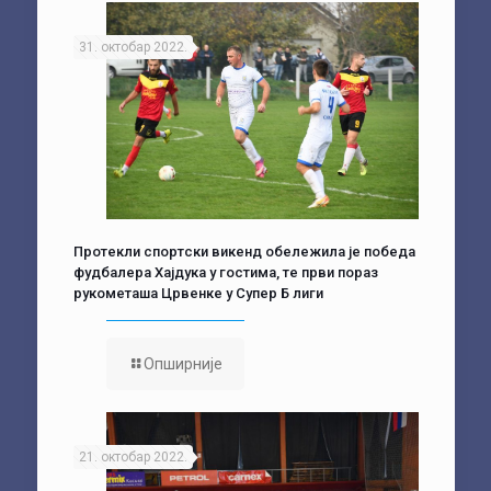
31. октобар 2022.
Протекли спортски викенд обележила је победа
фудбалера Хајдука у гостима, те први пораз
рукометаша Црвенке у Супер Б лиги
Опширније
21. октобар 2022.