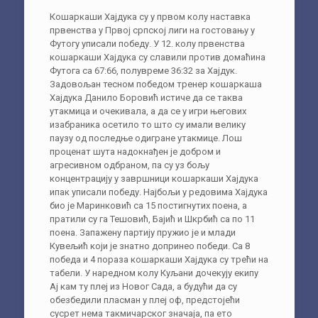
Кошаркаши Хајдука су у првом колу наставка
првенства у Првој српској лиги на гостовању у
Футогу уписали победу. У 12. колу првенства
кошаркаши Хајдука су славили против домаћина
Футога са 67:66, полувреме 36:32 за Хајдук.
Задовољан тесном победом тренер кошаркаша
Хајдука Данило Боровић истиче да се таква
утакмица и очекивала, а да се у игри његових
изабраника осетило то што су имали велику
паузу од последње одигране утакмице. Лош
проценат шута надокнађен је добром и
агресивном одбраном, па су уз бољу
концентрацију у завршници кошаркаши Хајдука
ипак уписали победу. Најбољи у редовима Хајдука
био је Маринковић са 15 постигнутих поена, а
пратили су га Тешовић, Бајић и Шкрбић са по 11
поена. Запажену партију пружио је и млади
Кувељић који је знатно допринео победи. Са 8
победа и 4 пораза кошаркаши Хајдука су трећи на
табели. У наредном колу Куљани дочекују екипу
Ај кам ту плеј из Новог Сада, а будући да су
обезбедили пласман у плеј оф, предстојећи
сусрет нема такмичарског значаја, па ето