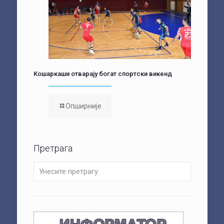
Кошаркаши отварају богат спортски викенд
Опширније
Претрага