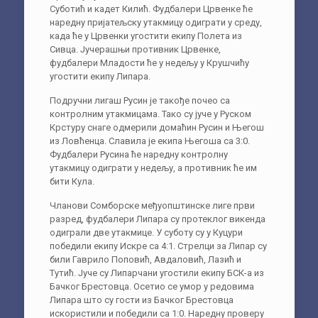
Суботић и кадет Килић. Фудбалери Црвенке ће
наредну пријатељску утакмицу одиграти у среду,
када ће у Црвенки угостити екипу Полета из
Сивца. Јучерашњи противник Црвенке,
фудбалери Младости ће у недељу у Крушчићу
угостити екипу Липара.
Подручни лигаш Русин је такође почео са
контролним утакмицама. Тако су јуче у Руском
Крстуру снаге одмерили домаћин Русин и Његош
из Ловћенца. Славила је екипа Његоша са 3:0.
Фудбалери Русина ће наредну контролну
утакмицу одиграти у недељу, а противник ће им
бити Кула.
Чланови Сомборске међуопштинске лиге први
разред, фудбалери Липара су протеклог викенда
одиграли две утакмице. У суботу су у Куцури
победили екипу Искре са 4:1. Стрелци за Липар су
били Гаврило Поповић, Авдаловић, Лазић и
Тутић. Јуче су Липарчани угостили екипу БСК-а из
Бачког Брестовца. Осетио се умор у редовима
Липара што су гости из Бачког Брестовца
искористили и победили са 1:0. Наредну проверу