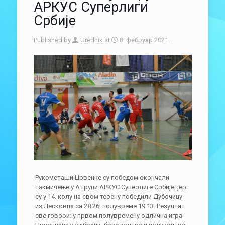
АРКУС Суперлиги
Србије
Published by
Urednik
at
8. фебруар 2021.
Рукометаши Црвенке су победом окончали
такмичење у А групи АРКУС Суперлиге Србије, јер
су у 14. колу на свом терену победили Дубочицу
из Лесковца са 28:26, полувреме 19:13. Резултат
све говори: у првом полувремену одлична игра