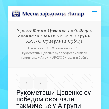
Рукометаши Црвенке су победом
окончали такмичење у А групи
АРКУС Суперлиги Србије
Насловна
Остале вести
Рукометаши Црвенке су победом окончали
такмичење у А групи АРКУС Суперлиги Србије
Рукометаши Црвенке су
победом окончали
такмичење у А групи