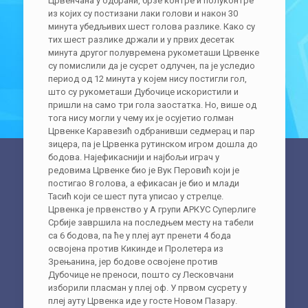
Црвенчана у одбрани, брзе контре и полуконтре
из којих су постизани лаки голови и након 30
минута убедљивих шест голова разлике. Како су
тих шест разлике држали и у првих десетак
минута другог полувремена рукометаши Црвенке
су помислили да је сусрет одлучен, па је уследио
период од 12 минута у којем нису постигли гол,
што су рукометаши Дубочице искористили и
пришли на само три гола заостатка. Но, више од
тога нису могли у чему их је осујетио голман
Црвенке Каравезић одбранивши седмерац и пар
зицера, па је Црвенка рутинском игром дошла до
бодова. Најефикаснији и најбољи играч у
редовима Црвенке био је Вук Перовић који је
постигао 8 голова, а ефикасан је био и млади
Тасић који се шест пута уписао у стрелце.
Црвенка је првенство у А групи АРКУС Суперлиге
Србије завршила на последњем месту на табели
са 6 бодова, па ће у плеј аут пренети 4 бода
освојена против Кикинде и Пролетера из
Зрењанина, јер бодове освојене против
Дубочице не преноси, пошто су Лесковчани
изборили пласман у плеј оф. У првом сусрету у
плеј ауту Црвенка иде у госте Новом Пазару.