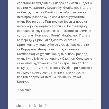
спремности фудбалери Липара ће имати у недељу
против Младости у Крушчићу. Фудбалери Полета
из Сивца, чланови Сомборске међуопштинске
лиге први разред су на свом терену угостили
екипу Братства из Пригревице, јесењег првака
лиге у којој се надмећу. Гости из Пригревице су
победили екипу Полета са 5:2. Голове за Сивчане
су постигли Комазец и Ромић. Фудбалери Полета
ће у среду у Црвенки одмерити снаге са
Црвенком, а у недељу ће се у Кљајићеву састати
са Кордуном. Четврти наш представник у
Сомборској међуопштинској лиги први разред,
екипа Куле је јуче гостовала у Савином Селу где је
са екипом Будућности играла нерешено 1:1. Гол
за Кулу је постигао Стојанов. Фудбалери Куле ће у
наредну недељу одиграти пријатељски сусрет
против подручног лигаша Русина из Руског
Крстура.
Ђ.Бојанић
Share