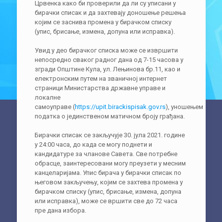
Црвенка како би проверили да ли су уписани у
бирачки списак и да захтевају доношење решења
којим се заснива промена у бирачком списку
(упис, брисање, измена, допуна или исправка).
Увид у део бирачког списка може се извршити
непосредно сваког радног дана од 7-15 часова у
згради Општине Кула, ул. Лењинова бр.11, као и
електронским путем на званичној интернет
страници Министарства државне управе и
локалне
самоуправе (
https://upit.birackispisak.gov.rs
), уношењем
податка о јединственом матичном броју грађана.
Бирачки списак се закључује 30. јула 2021. године
у 24:00 часа, до када се могу поднети и
кандидатуре за чланове Савета. Све потребне
обрасце, заинтересовани могу преузети у месним
канцеларијама. Упис бирача у бирачки списак по
његовом закључењу, којим се захтева промена у
бирачком списку (упис, брисање, измена, допуна
или исправка), може се вршити све до 72 часа
пре дана избора.