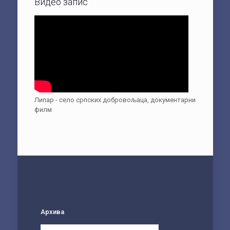
Видео запис
Липар - село српских добровољаца, документарни
филм
Архива
Архива