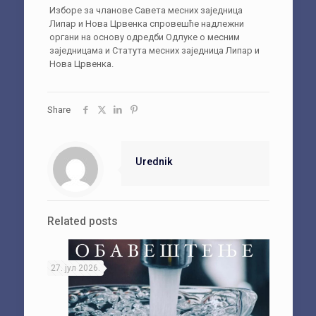
Изборе за чланове Савета месних заједница
Липар и Нова Црвенка спровешће надлежни
органи на основу одредби Одлуке о месним
заједницама и Статута месних заједница Липар и
Нова Црвенка.
Share
Urednik
Related posts
27. јул 2026.