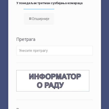
У понедељак третман сузбијања комараца
Опширније
Претрага