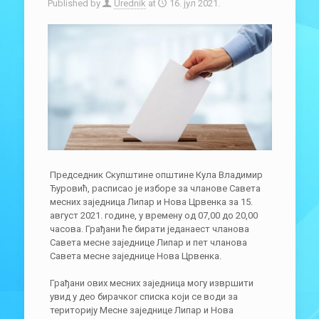
Published by
Urednik
at
16. јул 2021.
Председник Скупштине општине Кула Владимир
Ђуровић, расписао је изборе за чланове Савета
месних заједница Липар и Нова Црвенка за 15.
август 2021. године, у времену од 07,00 до 20,00
часова. Грађани ће бирати једанаест чланова
Савета месне заједнице Липар и пет чланова
Савета месне заједнице Нова Црвенка.
Грађани ових месних заједница могу извршити
увид у део бирачког списка који се води за
територију Месне заједнице Липар и Нова