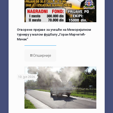
Отворене пријаве за учешће на Меморијалном
турниру у малом фудбалу „Горан Марчетић-
Мачак“
Опширније
10. јул 2026.