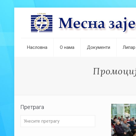
Насловна
О нама
Документи
Липар
Промоција
Претрага