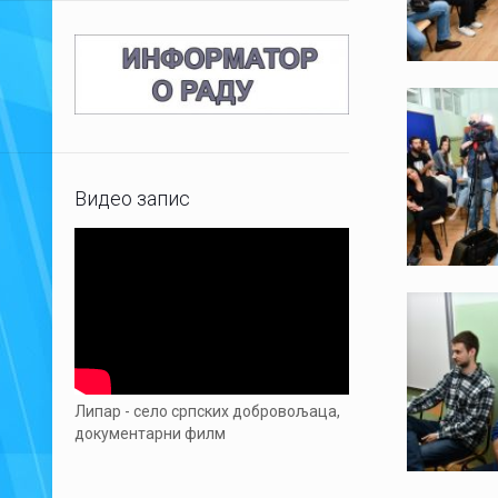
Видео запис
Липар - село српских добровољаца,
документарни филм