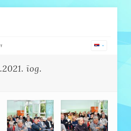
т
2021. год.