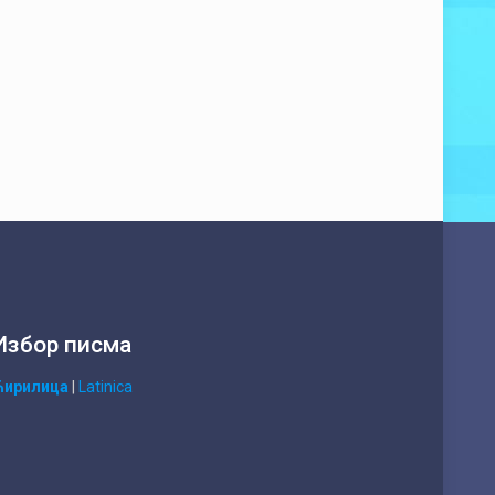
Избор писма
Ћирилица
|
Latinica