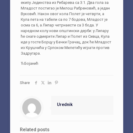
екипу Јединства из Рибарева са 3:1. Два гола за
Младост постигао је Милош Рабреновић, а један
Вуковић. Након овог кола Полет је четврти, а
Кула пета на табели са по 7 бодова, Младост је
осма са 6, а Липар четрнаести са 3 бода. У
наредном колу нови општински дерби: у Липару
ће снаге одмерити Липар и Полет из Сивца, Кула
иде у госте Борцу у Бачки Грачац, док ће Младост
из Крушчића у Српском Милетићу играти против
Задругара.
Ђ.Бојанић
Share
Urednik
Related posts