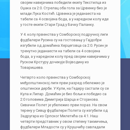
својим навијачима победили екипу Текстилца из
Оџака са 2:0. Стрелац оба гола за Црвенку био је
млади Лука Костић. Црвенка је једанаеста на
табели са 4 освојена бода, а у наредном колу иде
у госте екипи Стари Град у Бачку Паланку.
У 4. колу првенства у Сомборској подручној лиги
фудбалери Русина су на гостовању у Гајдобри
изгубили од домаћина Херцеговца са 2:0. Русин је
тренутно једанаести на табели са 4 освојена
бода, а у наредном колу пред својим навијачима у
Руском Крстуру дочекује Војводину из
Товаришева.
Четврто коло првенства у Сомборској
међуопштинској лиги први разред обележио је
општински дерби. У Кули, на Гедеру састали су се
Кула и Липар. Домаћин је био бољи и победио са
2:0 головима Димитрија Шарца и Стојанова.
Сивачки Полет је убележио први пораз. На свом
терену у Сивцу фудбалери Полета су изгубили од
Задругара из Српског Милетића са 4:1. Наш
четврти представник у овом степену такмичења,
фудбалери Младости су у Крушчићу савладали