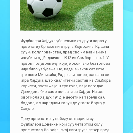
Фудбалери Хајдука убележили су други пораз у
првенству Српске лиге група Војводина. Куљани
су у 4. колу првенства, пред својим навијачима
изгубили од Радничког 1912 из Сомбора са 4:1. У
првом полувремену, које је окончано без голова
није било узбуђења. Но, када је након сат игре
грешком Миликића, Раднички повео, распала се
игра Хајдука, што квалитетни састав из Сомбора
користи, постиже још три гола, па је погодак
Давидова био само почасни за Хајдук. Након
овог кола Хајдук 1912 је десети на табели са 6
бодова, а у наредном колу иде у госте Борцу у
Сакуле.
Прву првенствену победу остварили су
фудбалери Црвенке, који су у четвртом колу
првенства у Војвођанској лиги група север пред