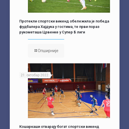
Протекли спортски викенд обележила је победа
фудбалера Хајдука у гостима, те први пораз
рукометаша Црвенке у Супер Б лиги
Опширније
21. октобар 2022.
Кошаркаши отварају богат спортски викенд