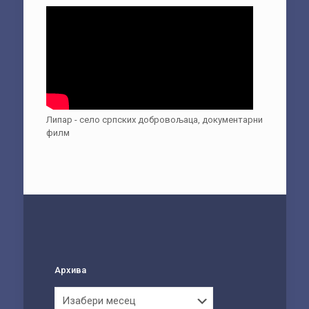
Липар - село српских добровољаца, документарни
филм
Архива
Архива