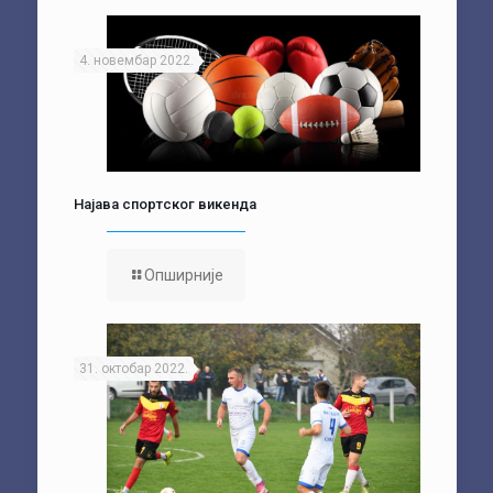
4. новембар 2022.
Најава спортског викенда
Опширније
31. октобар 2022.