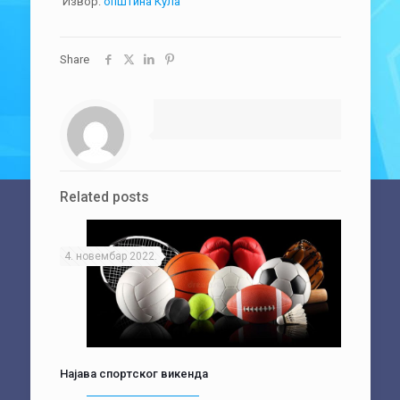
Извор:
општина Кула
Share
Related posts
4. новембар 2022.
Најава спортског викенда