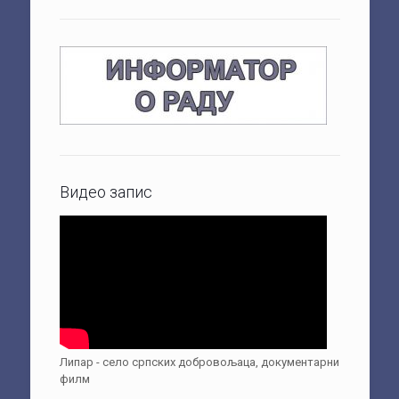
Видео запис
Липар - село српских добровољаца, документарни
филм