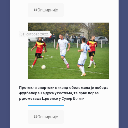
Опширније
31. октобар 2022.
Протекли спортски викенд обележила је победа
фудбалера Хајдука у гостима, те први пораз
рукометаша Црвенке у Супер Б лиги
Опширније