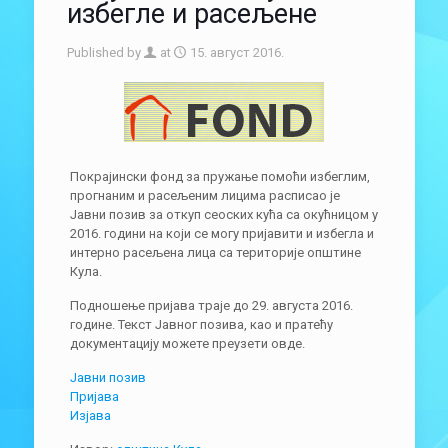
избегле и расељене
Published by
at
15. август 2016.
Покрајински фонд за пружање помоћи избеглим,
прогнаним и расељеним лицима расписао је
Јавни позив за откуп сеоских кућа са окућницом у
2016. години на који се могу пријавити и избегла и
интерно расељена лица са територије општине
Кула.
Подношење пријава траје до 29. августа 2016.
године. Текст Јавног позива, као и пратећу
документацију можете преузети овде.
Јавни позив
Пријава
Изјава