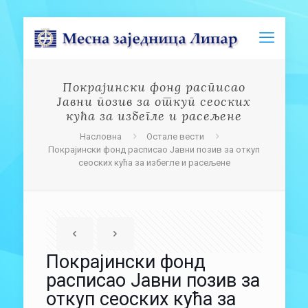
Покрајински фонд расписао
Јавни позив за откуп сеоских
кућа за избегле и расељене
Насловна
Остале вести
Покрајински фонд расписао Јавни позив за откуп
сеоских кућа за избегле и расељене
Покрајински фонд
расписао Јавни позив за
откуп сеоских кућа за