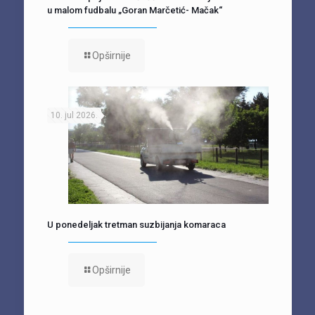
u malom fudbalu „Goran Marčetić- Mačak“
Opširnije
10. jul 2026.
U ponedeljak tretman suzbijanja komaraca
Opširnije