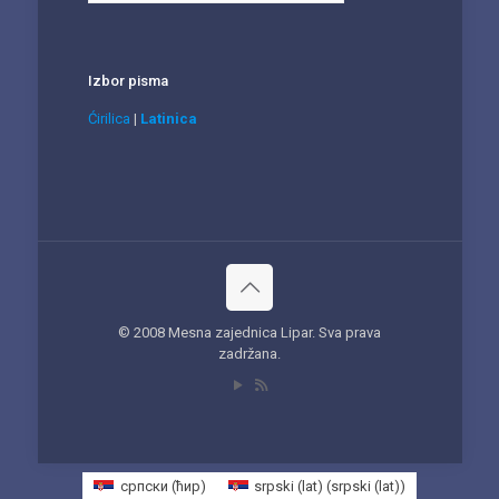
Izbor pisma
Ćirilica
|
Latinica
© 2008 Mesna zajednica Lipar. Sva prava
zadržana.
српски (ћир)
srpski (lat)
(
srpski (lat)
)