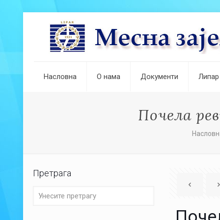
Насловна
О нама
Документи
Липар
Почела ре
Насловн
Претрага
Поче