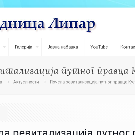
Галерија
Јавна набавка
YouTube
Контак
витализација путног правца 
а
Актуелности
Почела ревитализација путног правца Ку
ла ревитализација путног 