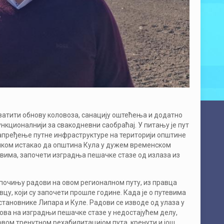
ватити обнову коловоза, санацију оштећења и додатно
нкционалнији за свакодневни саобраћај. У питању је пут
напређење путне инфраструктуре на територији општине
ликом истакао да општина Кула у дужем временском
овима, започети изградња пешачке стазе од излаза из
почињу радови на овом регионалном путу, из правца
цу, који су започети прошле године. Када је о путевима
 становнике Липара и Куле. Радови се изводе од улаза у
дова на изградњи пешачке стазе у недостајућем делу,
овом тренутном рехабилитацијом пута, кренути и још