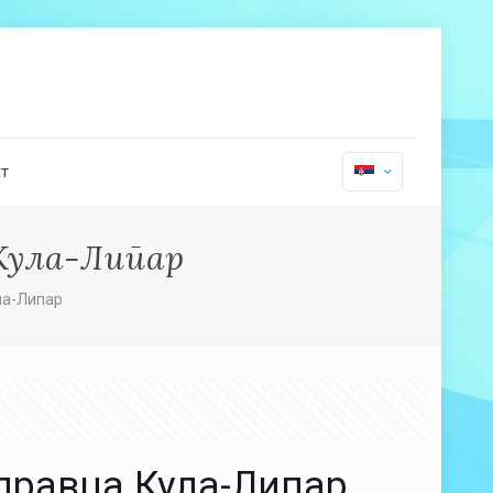
т
Кула-Липар
ла-Липар
правца Кула-Липар