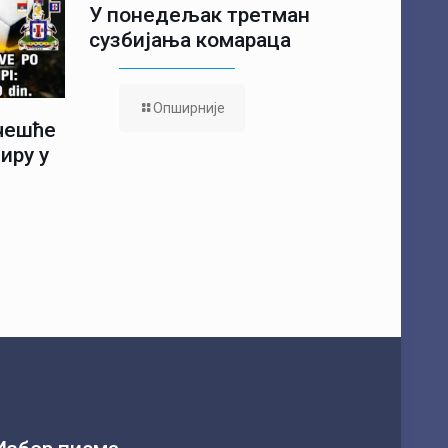
У понедељак третман
сузбијања комараца
Опширније
учешће
иру у