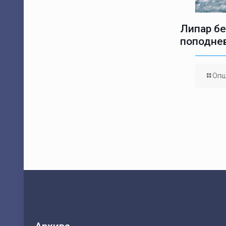
Липар бе
поподне
Опш