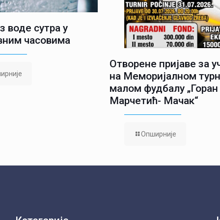
з воде сутра у
вним часовима
Отворене пријаве за 
ирније
на Меморијалном турн
малом фудбалу „Горан
Марчетић- Мачак“
Опширније