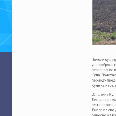
Почели су рад
унапређење пу
регионалног 
Кула. Почетак
периоду предс
Куле ка насе
„Општина Кула
Липара према 
реч, наставља
Липар па све 
односно од из