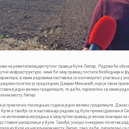
ови на ревитализацији путног правца Кула-Липар. Радови ће обух
тне инфраструктуре, чиме ће овај правац постати безбеднији и фу
карактера, а овим радовима наставља се континуитет улагања у у
 радова посетио је председник Дамјан Миљанић, који је овом при
тавља једно велико градилиште, те да ће, паралелно са овим рад
љеном месту Липар:
 је практично последњих година једно велико градилиште. Данас 
Кули а такође се и настављају радови од Куле према Црвенки и Сив
 се интензивна изградња а овај путни правац је веома значајан за
до главне раскрснице у Кули. Такође, ускоро очекујемо почетак ра
лаза из Куле ка насељеном месту Липар, тако да ће, паралелно са 