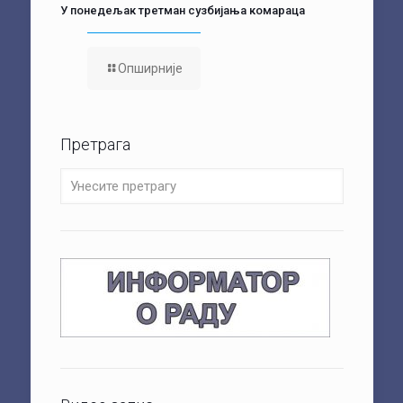
У понедељак третман сузбијања комараца
Опширније
Претрага