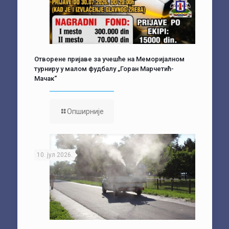
Отворене пријаве за учешће на Меморијалном
турниру у малом фудбалу „Горан Марчетић-
Мачак“
Опширније
10. јул 2026.