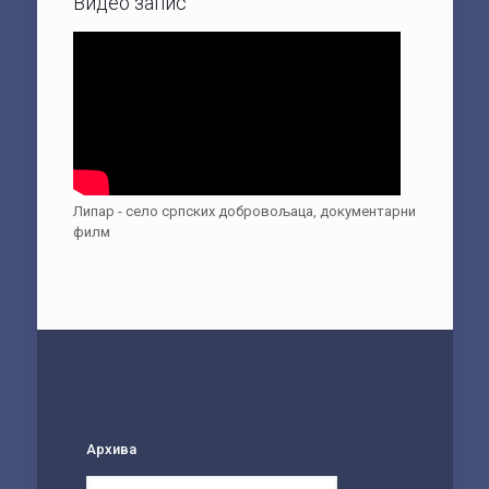
Видео запис
Липар - село српских добровољаца, документарни
филм
Архива
Архива