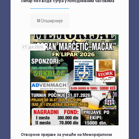
Липар без воде сутра у поподневним часовима
Опширније
17. јул 2026.
Отворене пријаве за учешће на Меморијалном