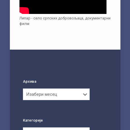
Липар - село српских добровољаца, документарни
филм
Архива
Архива
Категорије
Категорије