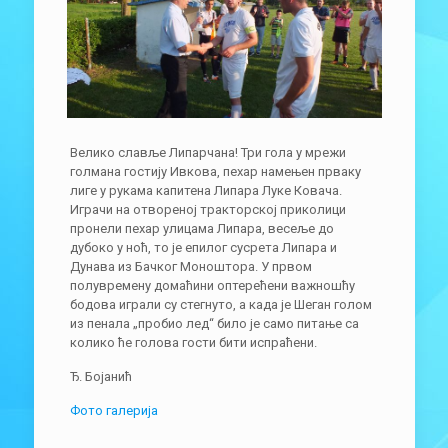
Велико славље Липарчана! Три гола у мрежи
голмана гостију Ивкова, пехар намењен прваку
лиге у рукама капитена Липара Луке Ковача.
Играчи на отвореној тракторској приколици
пронели пехар улицама Липара, весеље до
дубоко у ноћ, то је епилог сусрета Липара и
Дунава из Бачког Моноштора. У првом
полувремену домаћини оптерећени важношћу
бодова играли су стегнуто, а када је Шеган голом
из пенала „пробио лед“ било је само питање са
колико ће голова гости бити испраћени.
Ђ. Бојанић
Фото галерија