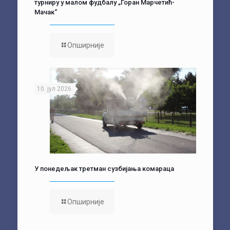
турниру у малом фудбалу „Горан Марчетић-
Мачак“
Опширније
10. јул 2026.
У понедељак третман сузбијања комараца
Опширније