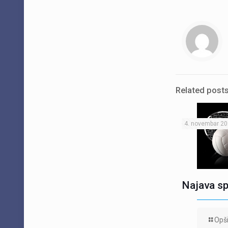
Related post
4. novembar 20
Najava sp
Opši