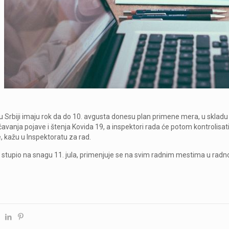
 u Srbiji imaju rok da do 10. avgusta donesu plan primene mera, u skla
ečavanja pojave i štenja Kovida 19, a inspektori rada će potom kontrolisat
, kažu u Inspektoratu za rad.
 je stupio na snagu 11. jula, primenjuje se na svim radnim mestima u radnoj