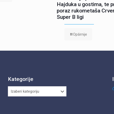
Hajduka u gostima, te p
poraz rukometaša Crve
Super B ligi
Opširnije
Kategorije
Kategorije
Ć