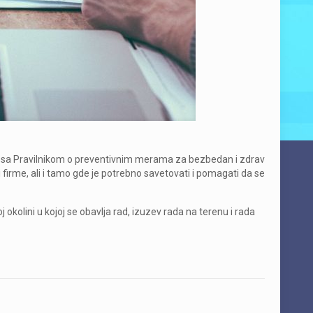
du sa Pravilnikom o preventivnim merama za bezbedan i zdrav
i firme, ali i tamo gde je potrebno savetovati i pomagati da se
 okolini u kojoj se obavlja rad, izuzev rada na terenu i rada