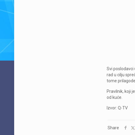
Svi poslodavci
rad u cilju spr
tome prilagode
Pravilnik, koji
od kuće.
Izvor: Q-TV
Share