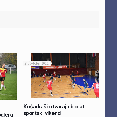
21. oktobar 2022.
Košarkaši otvaraju bogat
sportski vikend
balera