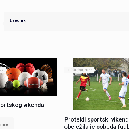
Urednik
s
22.
31. oktobar 2022.
ortskog vikenda
Protekli sportski vikend
rnije
obeležila je pobeda fud