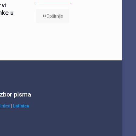
rvi
nke u
Opširnije
Izbor pisma
irilica
|
Latinica