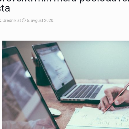
ta
Urednik
at
6. avgust 2020.