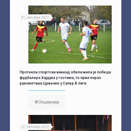
31. октобар 2022.
Протекли спортски викенд обележила је победа
фудбалера Хајдука у гостима, те први пораз
рукометаша Црвенке у Супер Б лиги
Опширније
21. октобар 2022.