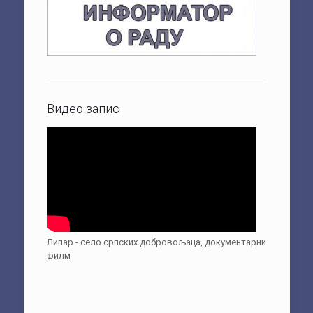
Видео запис
Липар - село српских добровољаца, документарни
филм