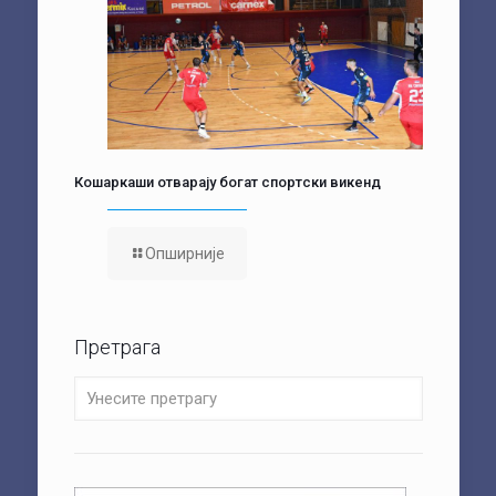
Кошаркаши отварају богат спортски викенд
Опширније
Претрага