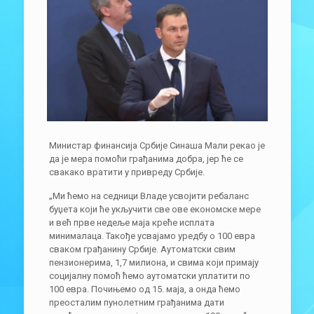
Министар финансија Србије Синаша Мали рекао је
да је мера помоћи грађанима добра, јер ће се
свакако вратити у привреду Србије.
„Ми ћемо на седници Владе усвојити ребаланс
буџета који ће укључити све ове економске мере
и већ прве недеље маја креће исплата
минималаца. Такође усвајамо уредбу о 100 евра
сваком грађанину Србије. Аутоматски свим
пензионерима, 1,7 милиона, и свима који примају
социјалну помоћ ћемо аутоматски уплатити по
100 евра. Почињемо од 15. маја, а онда ћемо
преосталим пунолетним грађанима дати