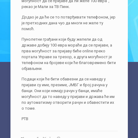
могућност да се пријаве да ли желе 100 евра“,
рекао је Мали за ТВ Пинк.
Додао је да ће се то потврђивати телефоном, јер
је претходних дана чуо да многи не желе ту
помоћ.
Пунолетни грађани који буду желели да од
државе добију 100 евра мораће да се пријаве, а
прва могућност за пријаву биће online преко
портала Управе за трезор, а друга могућност је
телефоном на бројеве који ће благовремено бити
објављени.
Подаци који ће бити обавезни да се наведу у
пријави су име, презиме, ЈМБГ и број рачуна у
банци. Они који немају рачун у банци, имаће
могућност да то наведу у пријави и држава ће им
по аутоматизму отворити рачун и обавестити их
о томе.
РТВ