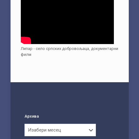
Липар - село српских добровољаца, документарни
филм
Архива
Архива