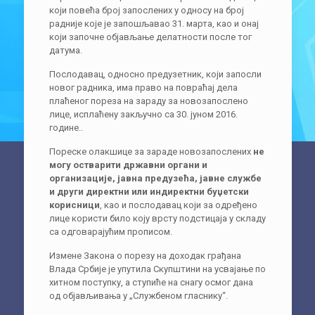
који повећа број запослених у односу на број
радније које је запошљавао 31. марта, као и онај
који започне објављање делатности после тог
датума.
Послодавац, односно предузетник, који запосли
новог радника, има право на повраћај дела
плаћеног пореза на зараду за новозапослено
лице, исплаћену закључно са 30. јуном 2016.
године..
Пореске олакшице за зараде новозапослених
не
могу остварити државни органи и
организације, јавна предузећа, јавне службе
и други директни или индиректни буџетски
корисници
, као и послодавац који за одређено
лице користи било коју врсту подстицаја у складу
са одговарајућим прописом.
Измене Закона о порезу на доходак грађана
Влада Србије је упутила Скупштини на усвајање по
хитном поступку, а ступиће на снагу осмог дана
од објављивања у „Службеном гласнику“.