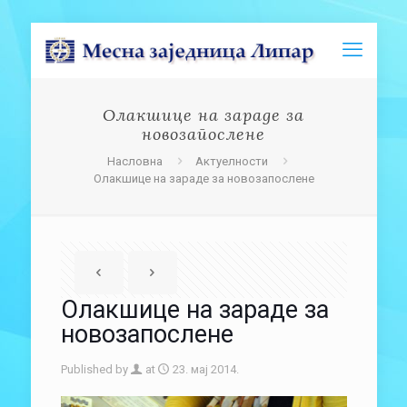
Олакшице на зараде за
новозапослене
Насловна
Актуелности
Олакшице на зараде за новозапослене
Олакшице на зараде за
новозапослене
Published by
at
23. мај 2014.