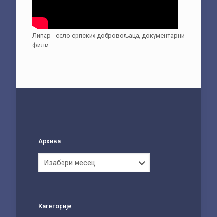
Липар - село српских добровољаца, документарни
филм
Архива
Архива
Категорије