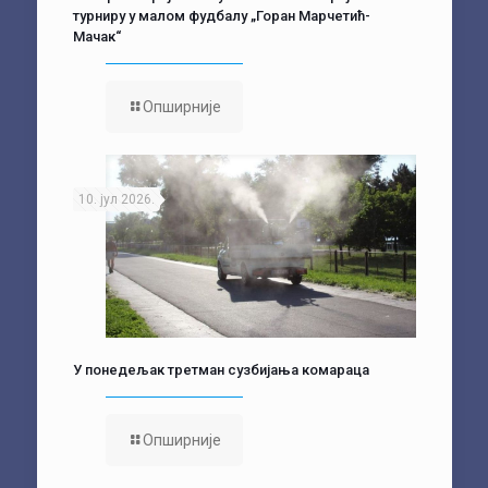
турниру у малом фудбалу „Горан Марчетић-
Мачак“
Опширније
10. јул 2026.
У понедељак третман сузбијања комараца
Опширније