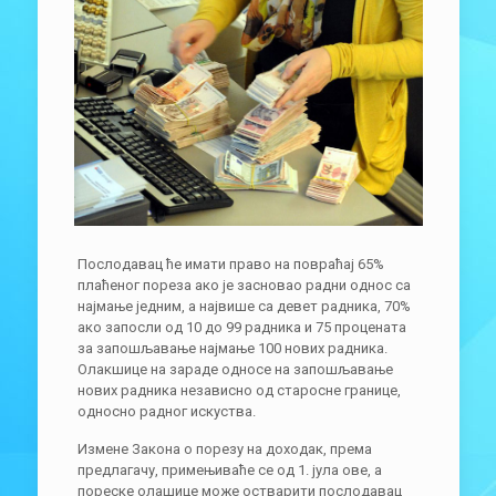
Послодавац ће имати право на повраћај 65%
плаћеног пореза ако је засновао радни однос са
најмање једним, а највише са девет радника, 70%
ако запосли од 10 до 99 радника и 75 процената
за запошљавање најмање 100 нових радника.
Олакшице на зараде односе на запошљавање
нових радника независно од старосне границе,
односно радног искуства.
Измене Закона о порезу на доходак, према
предлагачу, примењиваће се од 1. јула ове, а
пореске олашице може остварити послодавац