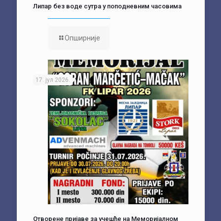
Липар без воде сутра у поподневним часовима
Опширније
17. јул 2026.
Отворене пријаве за учешће на Меморијалном