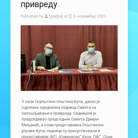
привреду
Published by
Urednik
at
5. новембар 2020.
У сали Скупштине општине Кула, данас је
одржана заједничка седница Савета за
запошљавање и привреду. Седницом је
председавао председник Савета Дамјан
Миљанић, а осим представника Општинске
управе Кула, седници су присуствовали и
представници ЈКП „Комуналац“ Кула, ЛАГ „Срце