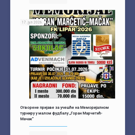
17. јул 2026.
Отворене пријаве за учешће на Меморијалном
турниру у малом фудбалу „Горан Марчетић-
Мачак“