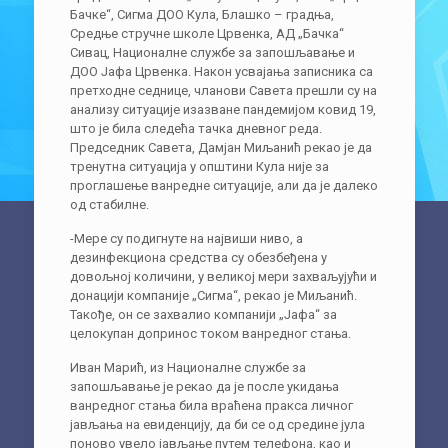
Бачке“, Сигма ДОО Кула, Блашко – градња,
Средње стручне школе Црвенка, АД „Бачка“
Сивац, Националне службе за запошљавање и
ДОО Јафа Црвенка. Након усвајања записника са
претходне седнице, чланови Савета прешли су на
анализу ситуације изазване пандемијом ковид 19,
што је била следећа тачка дневног реда.
Председник Савета, Дамјан Миљанић рекао је да
тренутна ситуација у општини Кула није за
проглашење ванредне ситуације, али да је далеко
од стабилне.
-Мере су подигнуте на највиши ниво, а
дезинфекциона средства су обезбеђена у
довољној количини, у великој мери захваљујући и
донацији компаније „Сигма“, рекао је Миљанић.
Такође, он се захвалио компанији „Јафа“ за
целокупан допринос током ванредног стања.
Иван Марић, из Националне службе за
запошљавање је рекао да је после укидања
ванредног стања била враћена пракса личног
јављања на евиденцију, да би се од средине јула
поново увело јављање путем телефона, као и