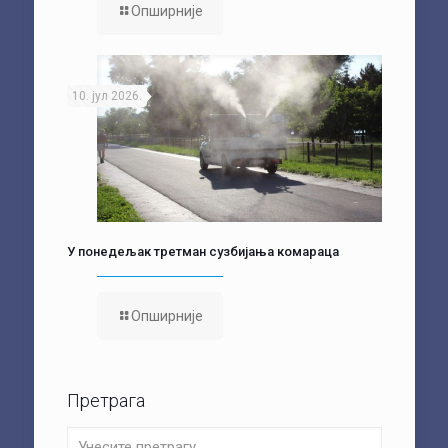
Опширније
10. јул 2026.
У понедељак третман сузбијања комараца
Опширније
Претрага