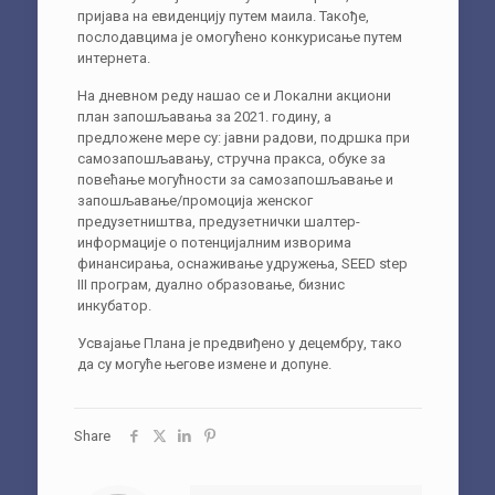
пријава на евиденцију путем маила. Такође,
послодавцима је омогућено конкурисање путем
интернета.
На дневном реду нашао се и Локални акциони
план запошљавања за 2021. годину, а
предложене мере су: јавни радови, подршка при
самозапошљавању, стручна пракса, обуке за
повећање могућности за самозапошљавање и
запошљавање/промоција женског
предузетништва, предузетнички шалтер-
информације о потенцијалним изворима
финансирања, оснаживање удружења, SEED step
III програм, дуално образовање, бизнис
инкубатор.
Усвајање Плана је предвиђено у децембру, тако
да су могуће његове измене и допуне.
Share