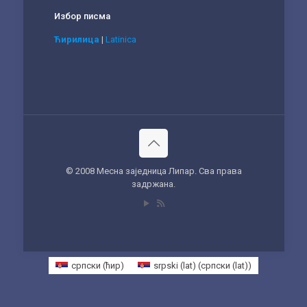
Избор писма
Ћирилица
|
Latinica
© 2008 Месна заједница Липар. Сва права
задржана.
српски (ћир)
srpski (lat)
(
српски (lat)
)