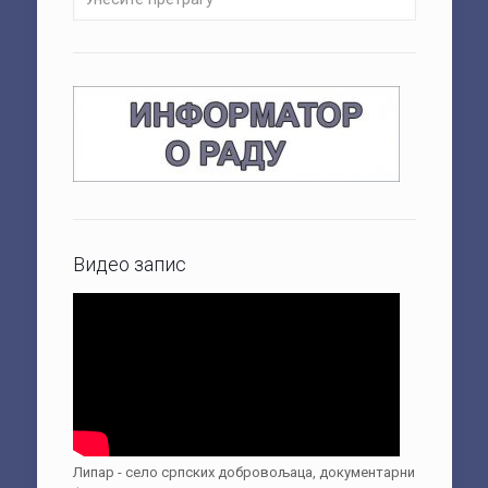
Видео запис
Липар - село српских добровољаца, документарни