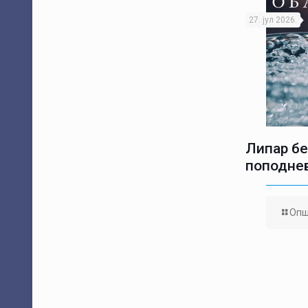
27. јул 2026.
Липар бе
поподне
Опш