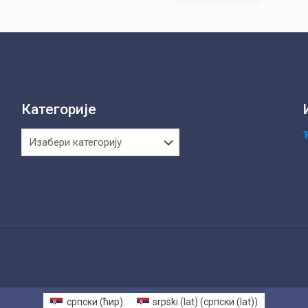
Категорије
Категорије
српски (ћир)
srpski (lat)
(
српски (lat)
)