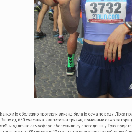
ђај који је обележио протекли викенд била је осма по реду „Трка пр
 Више од 650 учесника, квалитетни тркачи, поменимо само петори
ић, и одлична атмосфера обележили су овогодишњу Трку пријатељс
са резултатом 30 минута и 40 секунди је овогодишњи победник бео