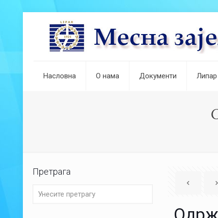
Насловна
О нама
Документи
Липар
Претрага
Одрж