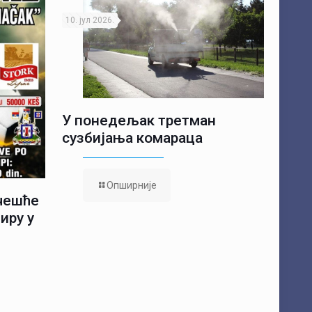
10. јул 2026.
У понедељак третман
сузбијања комараца
Опширније
учешће
иру у