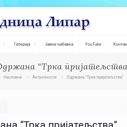
Галерија
Јавна набавка
YouTube
Контак
Одржана “Трка пријатељства
Насловна
Актуелности
Одржана “Трка пријатељства“
ана “Трка пријатељства“