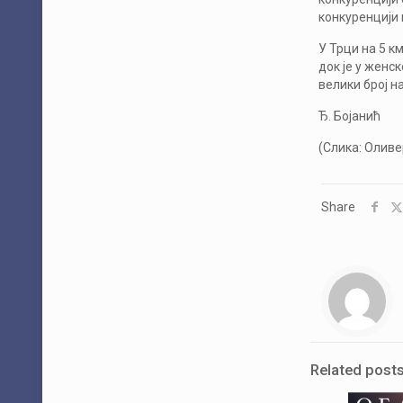
конкуренцији 
У Трци на 5 к
док је у женс
велики број н
Ђ. Бојанић
(Слика: Оливе
Share
Related post