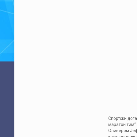
Спортски дога
маратон тим“.
Оливером Јефт
конкуренцији 