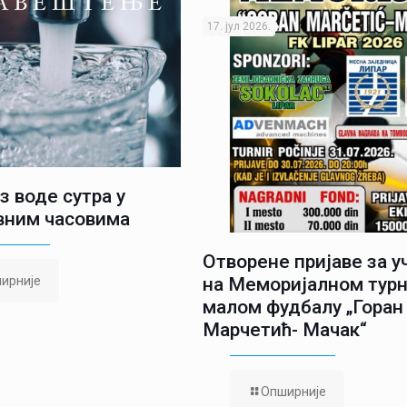
17. јул 2026.
з воде сутра у
вним часовима
Отворене пријаве за 
ирније
на Меморијалном турн
малом фудбалу „Горан
Марчетић- Мачак“
Опширније