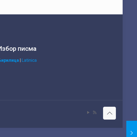
Избор писма
Ћирилица
|
Latinica