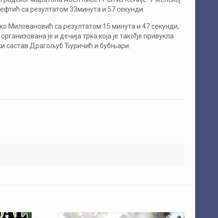
Јефтић са резултатом 33минута и 57 секунди.
рко Миловановић са резултатом 15 минута и 47 секунди,
организована је и дечија трка која је такође привукла
чки састав Драгољуб Ђуричић и бубњари.