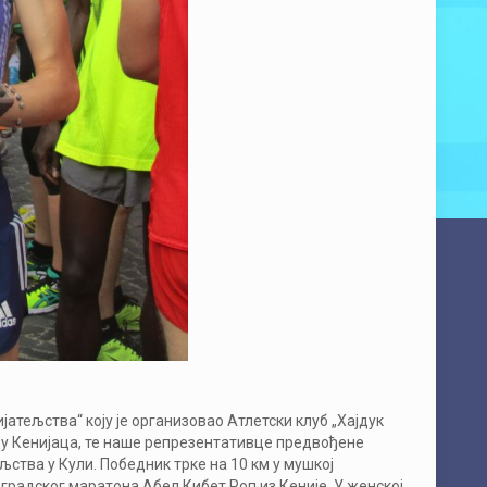
ијатељства“ коју је организовао Атлетски клуб „Хајдук
цу Кенијаца, те наше репрезентативце предвођене
тва у Кули. Победник трке на 10 км у мушкој
градског маратона Абел Кибет Роп из Кеније. У женској