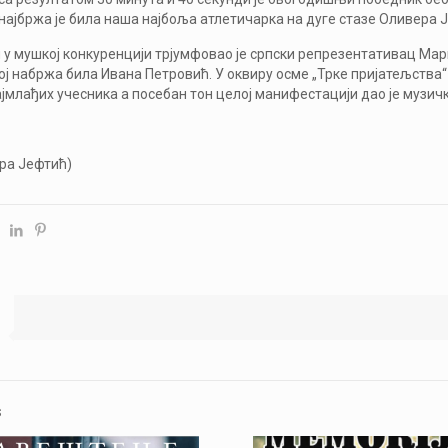
најбржа је била наша најбоља атлетичарка на дуге стазе Оливера 
м у мушкој конкуренцији трјумфовао је српски репрезентативац Ма
кој набржа била Ивана Петровић. У оквиру осме „Трке пријатељства“ 
ајмлађих учесника а посебан тон целој манифестацији дао је музи
ра Јефтић)
s