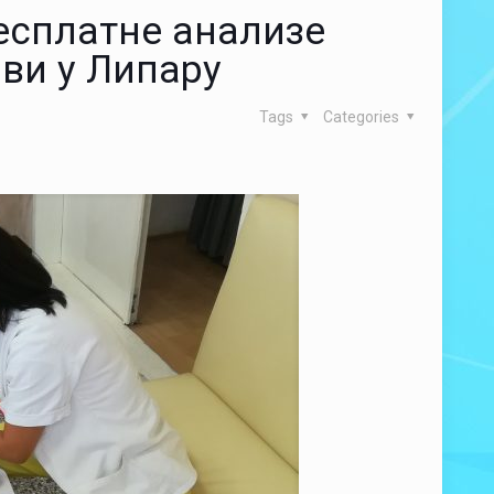
есплатне анализе
рви у Липару
Tags
Categories