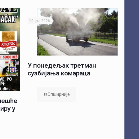
10. јул 2026.
У понедељак третман
сузбијања комараца
Опширније
учешће
иру у