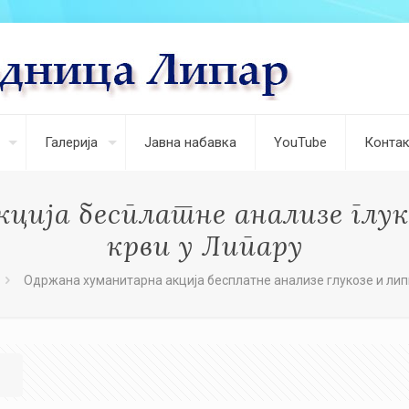
Галерија
Јавна набавка
YouTube
Контак
ија бесплатне анализе глук
крви у Липару
Одржана хуманитарна акција бесплатне анализе глукозе и липи