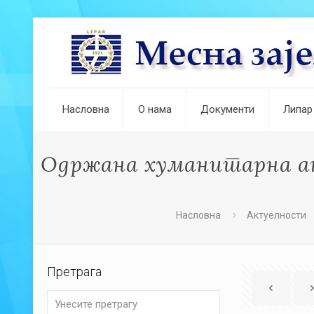
Насловна
О нама
Документи
Липар
Одржана хуманитарна акц
Насловна
Актуелности
Претрага