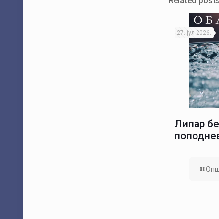
Related post
27. јул 2026.
Липар бе
поподне
Опш