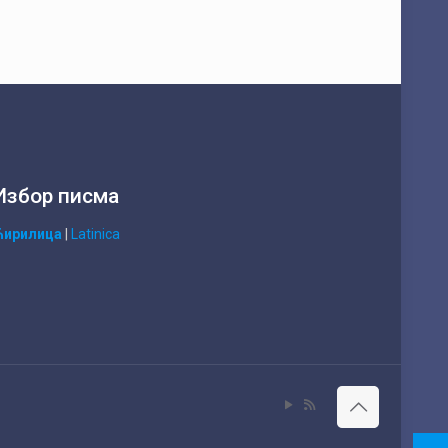
Избор писма
Ћирилица
|
Latinica