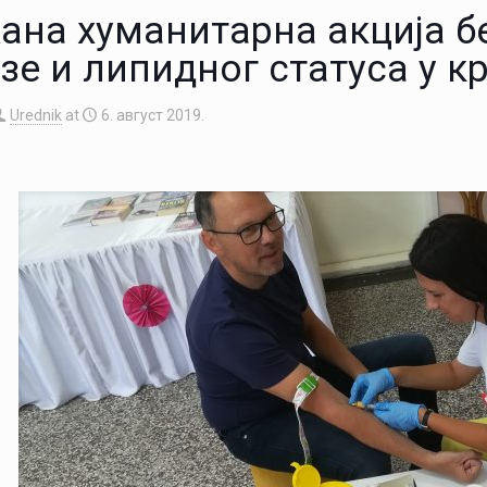
ана хуманитарна акција б
зе и липидног статуса у к
Urednik
at
6. август 2019.