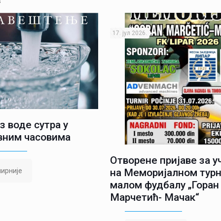
s
17. јул 2026.
з воде сутра у
вним часовима
Отворене пријаве за 
ирније
на Меморијалном турн
малом фудбалу „Горан
Марчетић- Мачак“