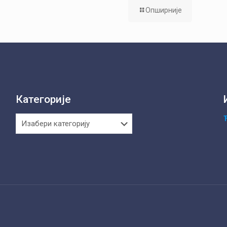
Опширније
Категорије
Категорије