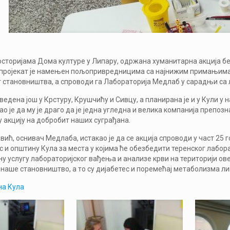
осторијама Дома културе у Липару, одржана хуманитарна акција бес
пројекат је намењен пољопривредницима са најнижим примањима, 
г становништва, а спроводи га Лабораторија Медлаб у сарадњи са
оведена још у Крстуру, Крушчићу и Сивцу, а планирана је и у Кули 
о је да му је драго да је једна угледна и велика компанија препоз
 акцију на добробит наших суграђана.
ић, оснивач Медлаба, истакао је да се акција спроводи у част 25
 и општину Кула за места у којима ће обезбедити теренског лабора
у услугу лабораторијског вађења и анализе крви на територији ов
у наше становништво, а то су дијабетес и поремећај метаболизма л
а Кула