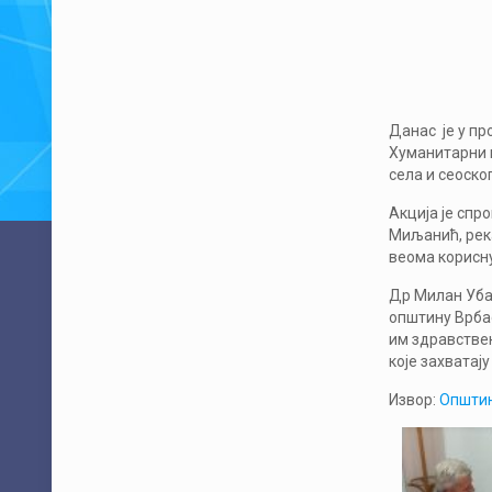
Данас је у пр
Хуманитарни 
села и сеоско
Акција је спр
Миљанић, река
веома корисну
Др Милан Убав
општину Врбас
им здравствен
које захватај
Извор:
Општин