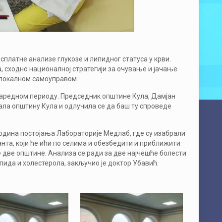
платне анализе глукозе и липидног статуса у крви.
сходно националној стратегији за очување и јачање
 локалном самоуправом.
у наредном периоду. Председник општине Кула, Дамјан
нала општину Кула и одлучила се да баш ту спроведе
 година постојања Лабораторије Медлаб, где су изабрали
нта, који ће ићи по селима и обезбедити и приближити
е две општине. Анализа се ради за две најчешће болести
ипида и холестерола, закључио је доктор Убавић.