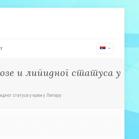
т
озе и липидног статуса у
дног статуса у крви у Липару