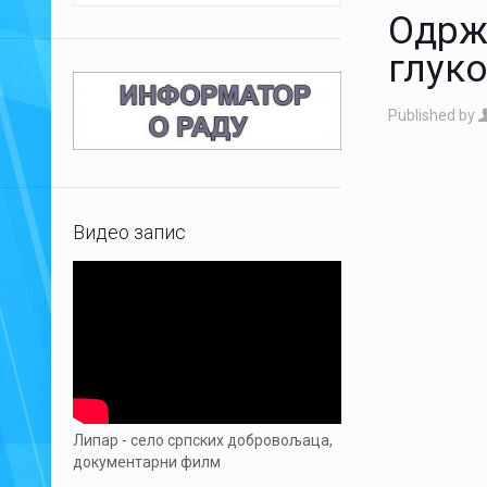
Одрж
глуко
Published by
Видео запис
Липар - село српских добровољаца,
документарни филм