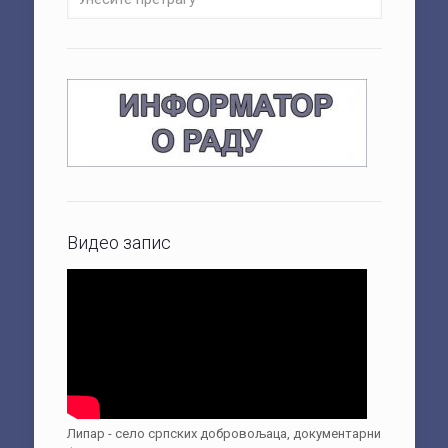
Видео запис
Липар - село српских добровољаца, документарни