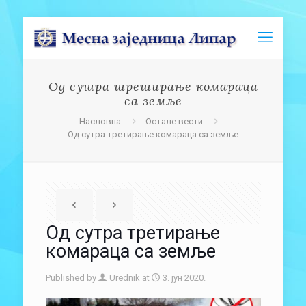
Од сутра третирање комараца
са земље
Насловна
Остале вести
Од сутра третирање комараца са земље
Од сутра третирање
комараца са земље
Published by
Urednik
at
3. јун 2020.