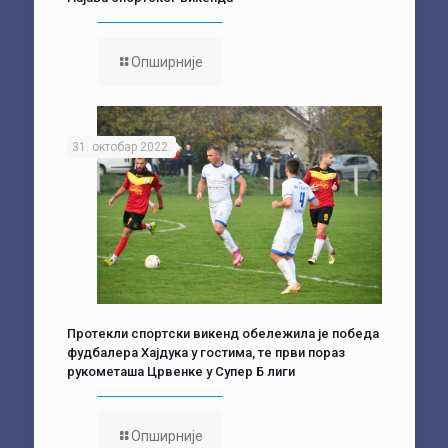
Опширније
31. октобар 2022.
Протекли спортски викенд обележила је победа
фудбалера Хајдука у гостима, те први пораз
рукометаша Црвенке у Супер Б лиги
Опширније