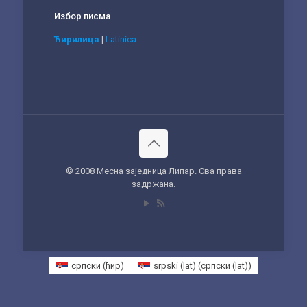
Избор писма
Ћирилица
|
Latinica
© 2008 Месна заједница Липар. Сва права
задржана.
српски (ћир)
srpski (lat)
(
српски (lat)
)