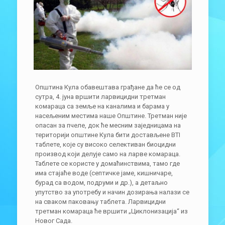
Општина Кула обавештава грађане да ће се од
сутра, 4. јуна вршити ларвицидни третман
комараца са земље на каналима и барама у
насељеним местима наше Општине. Третман није
опасан за пчеле, док ће месним заједницама на
територији општине Кула бити достављене BTI
таблете, које су високо селективан биоцидни
производ који делује само на ларве комараца.
Таблете се користе у домаћинствима, тамо где
има стајаће воде (септичке јаме, кишничаре,
бурад са водом, подруми и др.), а детаљно
упутство за употребу и начин дозирања налази се
на сваком паковању таблета. Ларвицидни
третман комараца ће вршити „Циклонизација“ из
Новог Сада.