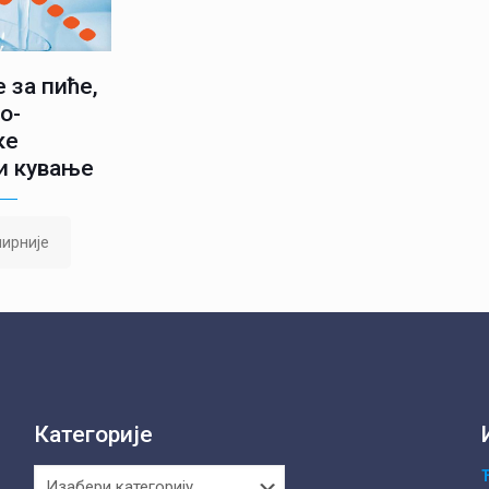
 за пиће,
о-
ке
и кување
ирније
Категорије
Категорије