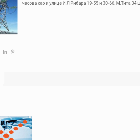
часова као и улице И.Л.Рибара 19-55 и 30-66, М.Тита 34 
s