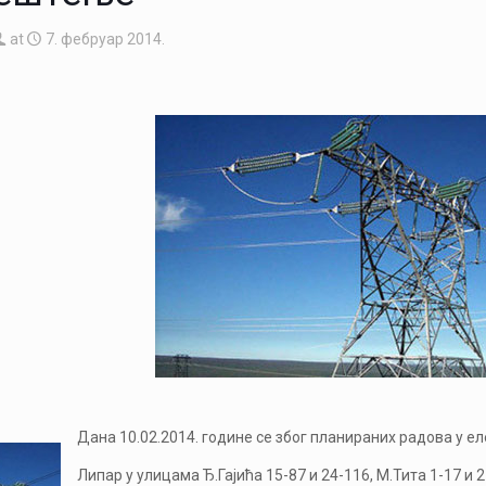
at
7. фебруар 2014.
Дана 10.02.2014. године се због планираних радова у е
Липар у улицама Ђ.Гајића 15-87 и 24-116, М.Тита 1-17 и 2