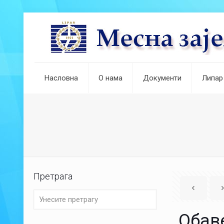
Насловна
О нама
Документи
Липар
Претрага
Обав