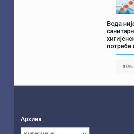
Вода није
санитарн
хигијенс
потребе 
Опш
Архива
Архива