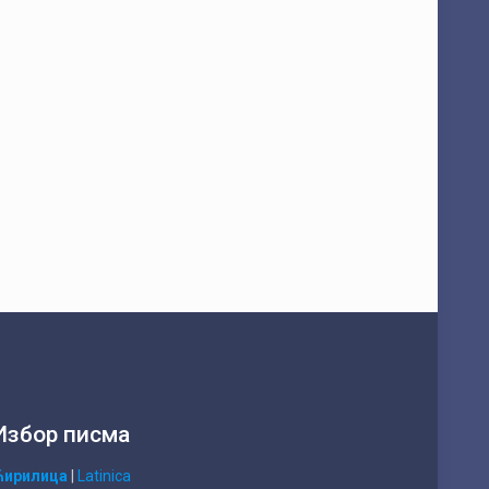
Избор писма
Ћирилица
|
Latinica