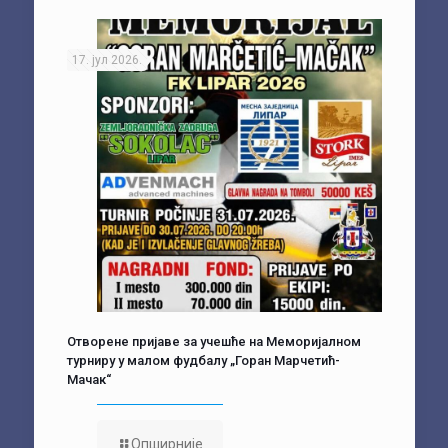
17. јул 2026.
Отворене пријаве за учешће на Меморијалном
турниру у малом фудбалу „Горан Марчетић-
Мачак“
Опширније