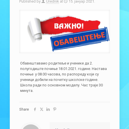
Published by
Urednik
at
15. јануар 2021.
Обавештавамо родитеље и ученике да 2.
полугодиште почиње 18.01.2021. године. Настава
почиње у 08.00 часова, по распореду који су
ученици добили на почетку школске године.
Школа ради по основном моделу. Час траје 30
минута.
Share