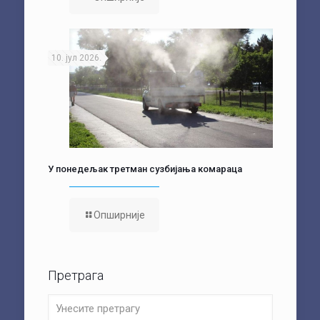
10. јул 2026.
У понедељак третман сузбијања комараца
Опширније
Претрага