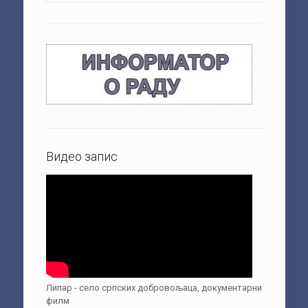
Видео запис
Липар - село српских добровољаца, документарни
филм