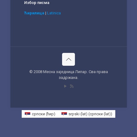
Избор писма
Ћирилица
|
Latinica
© 2008 Месна заједница Липар. Сва права
задржана.
српски (ћир)
srpski (lat)
(
српски (lat)
)