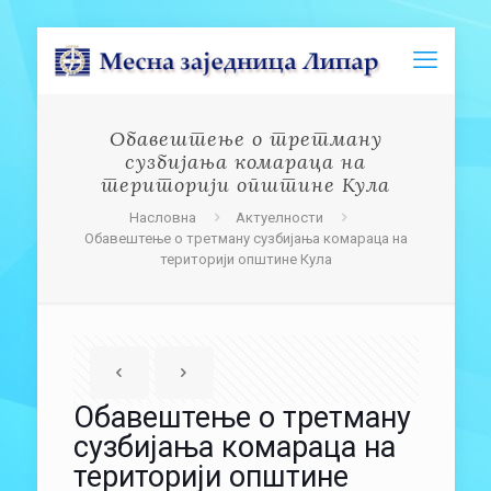
Обавештење о третману
сузбијања комараца на
територији општине Кула
Насловна
Актуелности
Обавештење о третману сузбијања комараца на
територији општине Кула
Обавештење о третману
сузбијања комараца на
територији општине