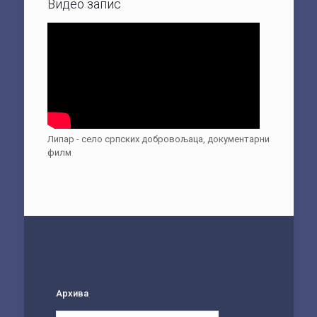
Видео запис
Липар - село српских добровољаца, документарни
филм
Архива
Архива