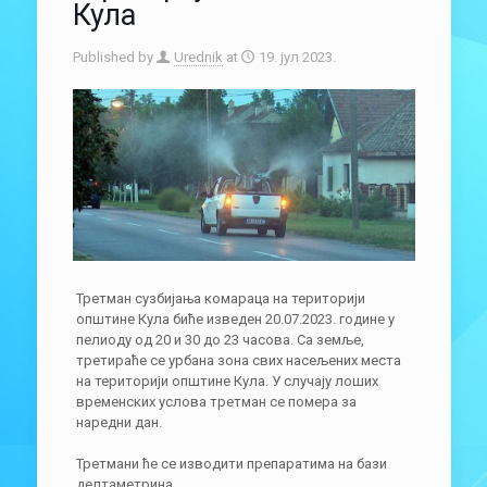
Кула
Published by
Urednik
at
19. јул 2023.
Третман сузбијања комараца на територији
општине Кула биће изведен 20.07.2023. године у
пелиоду од 20 и 30 до 23 часова. Са земље,
третираће се урбана зона свих насељених места
на територији општине Кула. У случају лоших
временских услова третман се помера за
наредни дан.
Третмани ће се изводити препаратима на бази
делтаметрина.