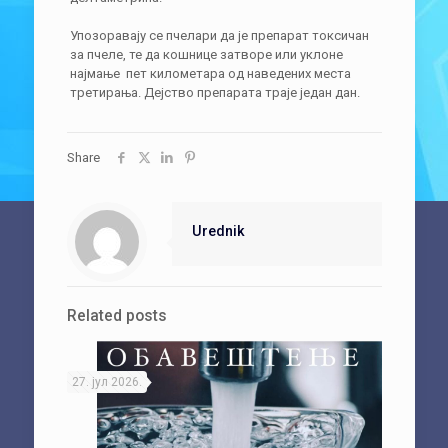
Упозоравају се пчелари да је препарат токсичан
за пчеле, те да кошницe затворе или уклоне
најмање пет километара од наведених места
третирања. Дејство препарата траје један дан.
Share
Urednik
Related posts
27. јул 2026.