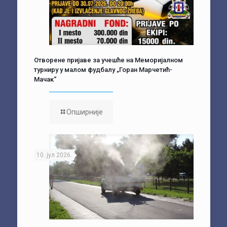
Отворене пријаве за учешће на Меморијалном
турниру у малом фудбалу „Горан Марчетић-
Мачак“
Опширније
10. јул 2026.