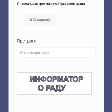
У понедељак третман сузбијања комараца
Опширније
Претрага