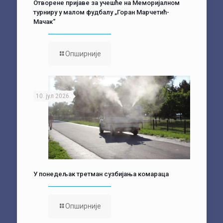
Отворене пријаве за учешће на Меморијалном
турниру у малом фудбалу „Горан Марчетић-
Мачак“
Опширније
10. јул 2026.
У понедељак третман сузбијања комараца
Опширније