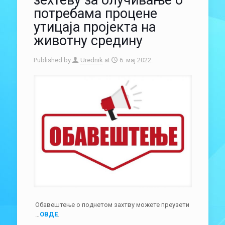
зехтеву за олучивање о
потребама процене
утицаја пројекта на
животну средину
Published by
Urednik
at
6. мај 2022.
Обавештење о поднетом захтву можете преузети
…
ОВДЕ
.