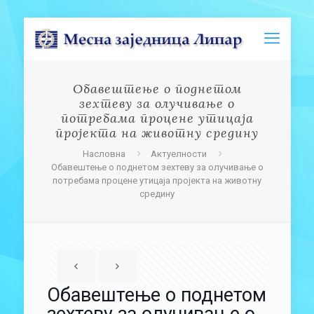
Обавештење о поднетом
зехтеву за олучивање о
потребама процене утицаја
пројекта на животну средину
Насловна
Актуелности
Обавештење о поднетом зехтеву за олучивање о
потребама процене утицаја пројекта на животну
средину
Обавештење о поднетом