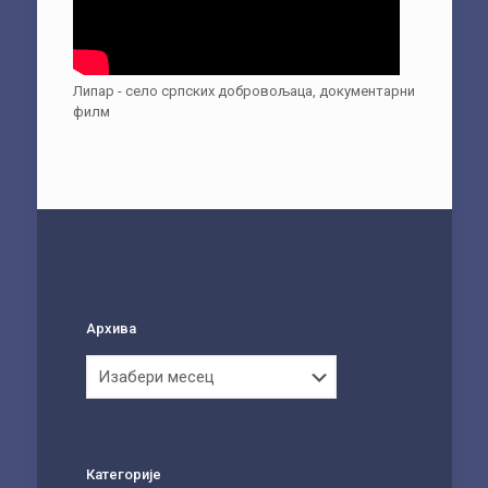
Липар - село српских добровољаца, документарни
филм
Архива
Архива
Категорије