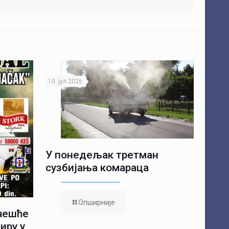
10. јул 2026.
У понедељак третман
сузбијања комараца
Опширније
учешће
иру у