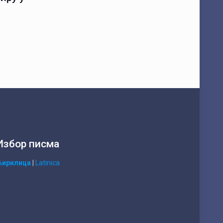
Избор писма
Ћирилица
|
Latinica