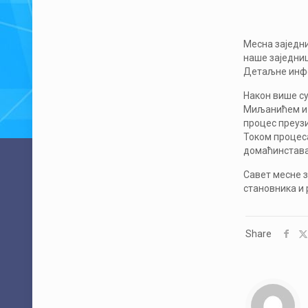
Месна заједн
наше заједни
Детаљне инфо
Након више су
Миљанићем и 
процес преуз
Током процес
домаћинстава
Савет месне 
становника и
Share