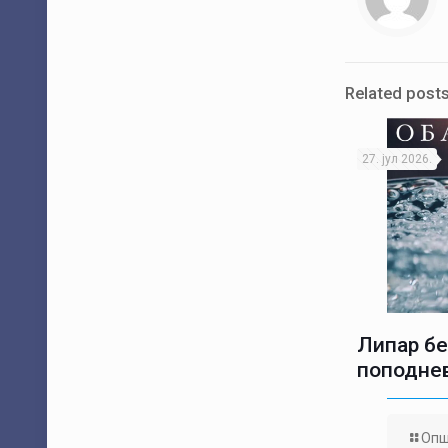
Related post
27. јул 2026.
Липар бе
поподне
Опш