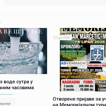
s
17. јул 2026.
з воде сутра у
вним часовима
Отворене пријаве за 
ирније
на Меморијалном турн