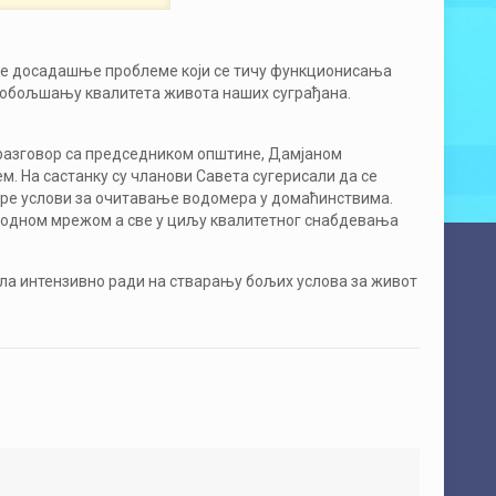
све досадашње проблеме који се тичу функционисања
 побољшању квалитета живота наших суграђана.
о разговор са председником општине, Дамјаном
. На састанку су чланови Савета сугерисали да се
ре услови за очитавање водомера у домаћинствима.
одном мрежом а све у циљу квалитетног снабдевања
ла интензивно ради на стварању бољих услова за живот