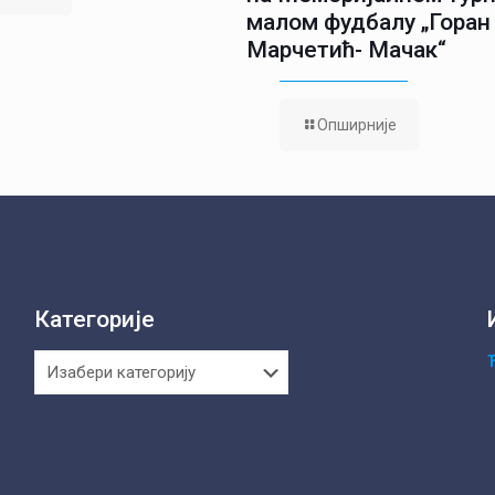
малом фудбалу „Горан
Марчетић- Мачак“
Опширније
Категорије
Категорије