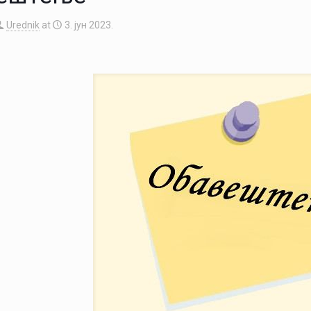
Urednik
at
3. јун 2023.