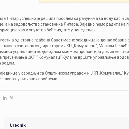
ица Липар успешно је решила проблем са рачунима за воду као и 
це, а на задовољство становника Липара. Заједно ћемо радити на
рмације као и упутство биће издате у понедељак.
гестија од стране грађана Савет месне заједнице је данас обави
заказао састанак са директором ЈКП „Комуналац“, Марком Пешићем
имања управљања водоводном мрежом пролонгира док се не ство
а преузимања ЈКП “ Комуналац“ Кула ће вршити управљање водов
 водом.
заједнице у сарадњи са Општинском управом и ЈКП „Комуналац“ Ку
 решавању њихових проблема.
Urednik