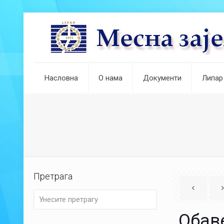
Насловна
О нама
Документи
Липар
Претрага
Обав