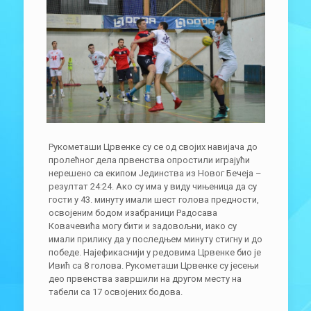
Рукометаши Црвенке су се од својих навијача до
пролећног дела првенства опростили играјући
нерешено са екипом Јединства из Новог Бечеја –
резултат 24:24. Ако су има у виду чињеница да су
гости у 43. минуту имали шест голова предности,
освојеним бодом изабраници Радосава
Ковачевића могу бити и задовољни, иако су
имали прилику да у последњем минуту стигну и до
победе. Најефикаснији у редовима Црвенке био је
Ивић са 8 голова. Рукометаши Црвенке су јесењи
део првенства завршили на другом месту на
табели са 17 освојених бодова.