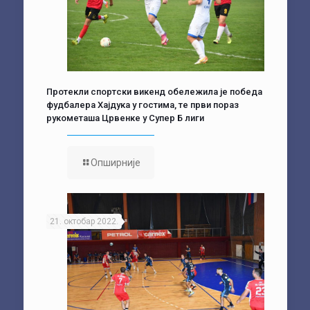
Протекли спортски викенд обележила је победа
фудбалера Хајдука у гостима, те први пораз
рукометаша Црвенке у Супер Б лиги
Опширније
21. октобар 2022.