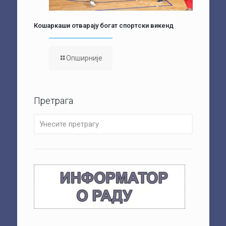
Кошаркаши отварају богат спортски викенд
Опширније
Претрага