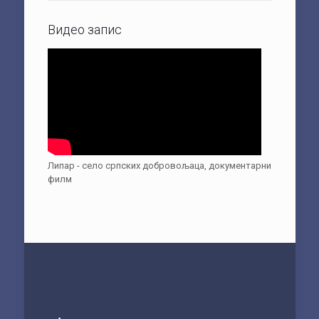
Видео запис
Липар - село српских добровољаца, документарни
филм