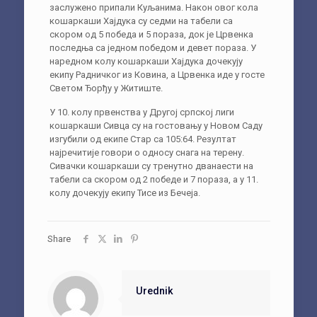
заслужено припали Куљанима. Након овог кола
кошаркаши Хајдука су седми на табели са
скором од 5 победа и 5 пораза, док је Црвенка
последња са једном победом и девет пораза. У
наредном колу кошаркаши Хајдука дочекују
екипу Радничког из Ковина, а Црвенка иде у госте
Светом Ђорђу у Житиште.
У 10. колу првенства у Другој српској лиги
кошаркаши Сивца су на гостовању у Новом Саду
изгубили од екипе Стар са 105:64. Резултат
најречитије говори о односу снага на терену.
Сивачки кошаркаши су тренутно дванаести на
табели са скором од 2 победе и 7 пораза, а у 11.
колу дочекују екипу Тисе из Бечеја.
Share
Urednik