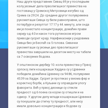
Наш други представник Сивац 69 је у последњем
колу јесењег дела прволигашког првенства на
гостовању у Сремској Митровици изгубио од
Срема са 29:24. До средине другог полувремена
рукометаши Сивца су били равноправни, што
потврђује и резултат 17:17 у 44. минуту, али онда
им је понестало концентрације, домаћин прави
серију од 4:0 и након тога рутинском игром
приводи сусрет крају. Најефикаснији у редовима
Сивца био је Беслаћ са 5 голова. Сивачки
рукометаши су јесењи део прволигашког
првенства завршили на десетом месту на табели
са 7 освојених бодова.
У општинском дербију 10. кола првенства у Првој
српској лиги кошаркаши Хајдука су у Црвенки
победили домаћина Црвенку са 94:86, полувреме
45:39 за Хајдук. Сусрет је протекао у веома фер и
коректној борби, а Куљани су оправдали улогу
фаворита. Већ у првој деоници су стекли
предност од 6 поена са којом су отишли и на
одмор. У другом делу млади кошаркаши Црвенке
су покушали да стигну ту предност, али нису
имали довољно концентрације и бодови су