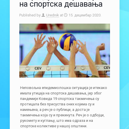
на спортска дешавања
Published by
Urednik
at
15. децембар 2020.
Неповољна епидемиолошка ситуација је итекако
имала утицаја на спортска дешавања, јер због
пандемије Ковида 19 спортска такмичења су
протицала без присуства оних којима су и
намењена, а реч је о публици, а доста је
такмичења која су и прекинута. Реч је о одбојци,
рукомету и куглању, што има одраза и на
спортске колективе у нашој општини.