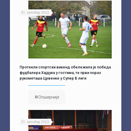
31. октобар 2022.
Протекли спортски викенд обележила је победа
фудбалера Хајдука у гостима, те први пораз
рукометаша Црвенке у Супер Б лиги
Опширније
21. октобар 2022.