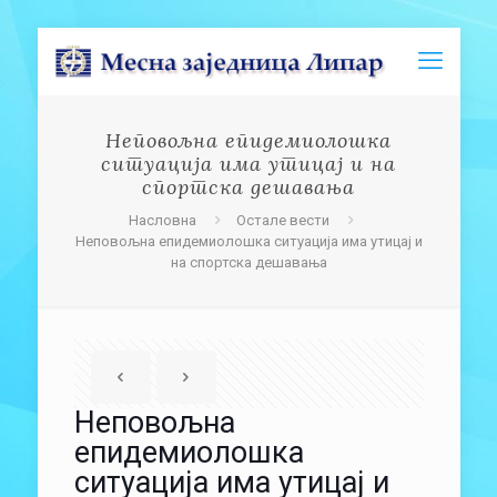
Неповољна епидемиолошка
ситуација има утицај и на
спортска дешавања
Насловна
Остале вести
Неповољна епидемиолошка ситуација има утицај и
на спортска дешавања
Неповољна
епидемиолошка
ситуација има утицај и