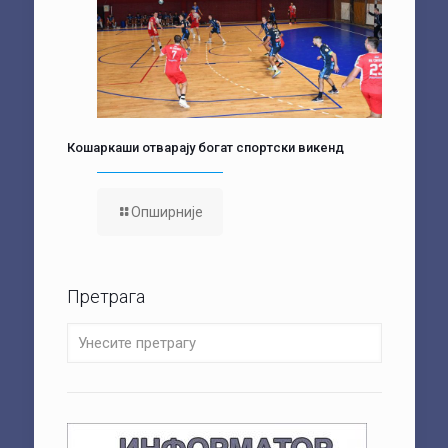
Кошаркаши отварају богат спортски викенд
Опширније
Претрага