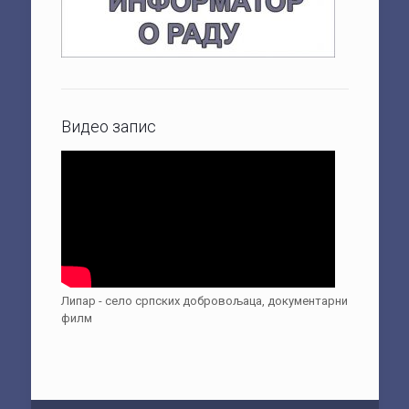
Видео запис
Липар - село српских добровољаца, документарни
филм