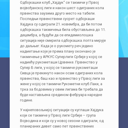
Одбојкашки клуб „Хајдук“ се такмичи у Првој
војвођанској лиги и након шест одиграних кола
првенства заузима друго место на табели.
Последњи првенствени сусрет одбојкаши
Хајдука су одиграли 21. новембра, да би потом
одбојкашка такмичења била обустављена до 11.
децембра, а будући да се епидемиолошка
ситуација није смирила одбојкашка лопта мирује
до даљњег. Када је о рукомету реч једино
надметање које је према плану окончано је
такмичење у АРКУС Суперлиги Србије у којој се
надмећу рукометаши Црвенке. Првенство у
Супер Б лиги, у којој се такмиче рукометаши
Сивца је прекинуто након осам одиграних кола
првенства, баш као и првенство у Првој лиги за
жене у којој се такмичи Рукометни клуб Лаки, а
трка за бодовима у овим лигама би требала да
буде настављена средином фебруара наредне
године.
У најнеповољнијој ситуацији су куглаши Хајдука
који се такмиче у Првој лиги Србије – група
Војводина и који су у новој сезони одиграли, од
планираних девет само пет првенствених