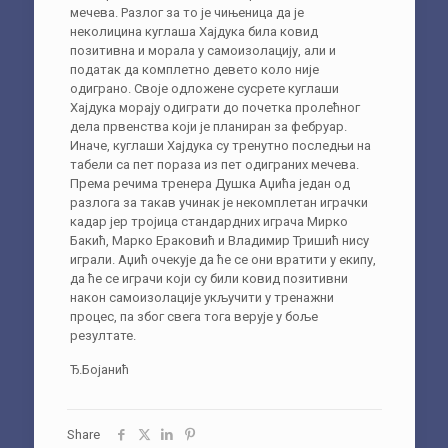
мечева. Разлог за то је чињеница да је
неколицина куглаша Хајдука била ковид
позитивна и морала у самоизолацију, али и
податак да комплетно девето коло није
одиграно. Своје одложене сусрете куглаши
Хајдука морају одиграти до почетка пролећног
дела првенства који је планиран за фебруар.
Иначе, куглаши Хајдука су тренутно последњи на
табели са пет пораза из пет одиграних мечева.
Према речима тренера Душка Аџића један од
разлога за такав учинак је некомплетан играчки
кадар јер тројица стандардних играча Мирко
Бакић, Марко Ераковић и Владимир Тришић нису
играли. Аџић очекује да ће се они вратити у екипу,
да ће се играчи који су били ковид позитивни
након самоизолације укључити у тренажни
процес, па због свега тога верује у боље
резултате.
Ђ.Бојанић
Share