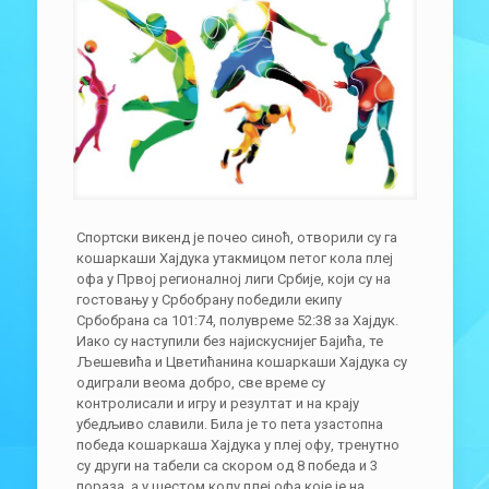
Спортски викенд је почео синоћ, отворили су га
кошаркаши Хајдука утакмицом петог кола плеј
офа у Првој регионалној лиги Србије, који су на
гостовању у Србобрану победили екипу
Србобрана са 101:74, полувреме 52:38 за Хајдук.
Иако су наступили без најискуснијег Бајића, те
Љешевића и Цветићанина кошаркаши Хајдука су
одиграли веома добро, све време су
контролисали и игру и резултат и на крају
убедљиво славили. Била је то пета узастопна
победа кошаркаша Хајдука у плеј офу, тренутно
су други на табели са скором од 8 победа и 3
пораза, а у шестом колу плеј офа које је на