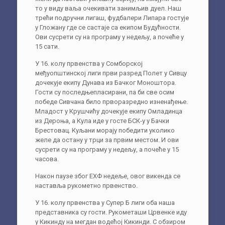
то у виду ваља очекивати занимљив дуел. Наш
трећи подручни лигаш, фудбалери Липара гостује
у Гложану где се састаје са екипом Будућности.
Ови сусрети су на програму у недељу, а почеће у
15 сати.
У 16. колу првенства у Сомборској
међуопштинској лиги први разред Полет у Сивцу
дочекује екипу Дунава из Бачког Моноштора.
Гости су последњепласирани, па би све осим
победе Сивчана било прворазредно изненађење.
Младост у Крушчићу дочекује екипу Омладинца
из Дероња, а Кула иде у госте БСК-у у Бачки
Брестовац. Куљани морају победити уколико
желе да остану у трци за првим местом. И ови
сусрети су на програму у недељу, а почеће у 15
часова.
Након паузе због ЕХФ недеље, овог викенда се
наставља рукометно првенство.
У 16. колу првенства у Супер Б лиги оба наша
представника су гости. Рукометаши Црвенке иду
у Кикинду на мегдан водећој Кикинди. С обзиром