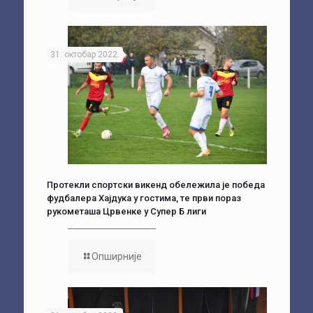
31. октобар 2022.
Протекли спортски викенд обележила је победа
фудбалера Хајдука у гостима, те први пораз
рукометаша Црвенке у Супер Б лиги
Опширније