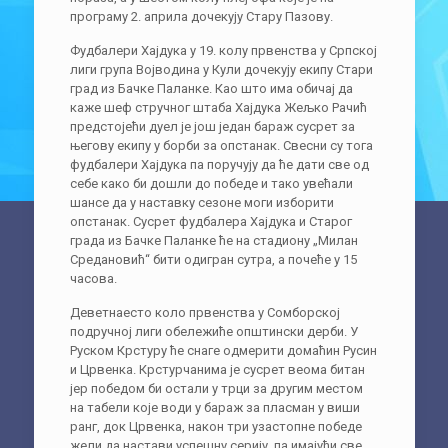
програму 2. априла дочекују Стару Пазову.
Фудбалери Хајдука у 19. колу првенства у Српској
лиги група Војводина у Кули дочекују екипу Стари
град из Бачке Паланке. Као што има обичај да
каже шеф стручног штаба Хајдука Жељко Рачић
предстојећи дуел је још један бараж сусрет за
његову екипу у борби за опстанак. Свесни су тога
фудбалери Хајдука па поручују да ће дати све од
себе како би дошли до победе и тако увећали
шансе да у наставку сезоне моги изборити
опстанак. Сусрет фудбалера Хајдука и Старог
града из Бачке Паланке ће на стадиону „Милан
Средановић“ бити одигран сутра, а почеће у 15
часова.
Деветнаесто коло првенства у Сомборској
подручној лиги обележиће општински дерби. У
Руском Крстуру ће снаге одмерити домаћин Русин
и Црвенка. Крстурчанима је сусрет веома битан
јер победом би остали у трци за другим местом
на табели које води у бараж за пласман у виши
ранг, док Црвенка, након три узастопне победе
жели да настави успешну серију, па имајући све