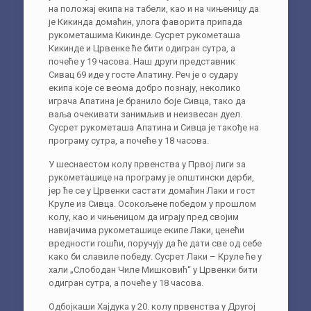
на положај екипа на табели, као и на чињеницу да
је Кикинда домаћин, улога фаворита припада
рукометашима Кикинде. Сусрет рукометаша
Кикинде и Црвенке ће бити одигран сутра, а
почеће у 19 часова. Наш други представник
Сивац 69 иде у госте Апатину. Реч је о судару
екипа које се веома добро познају, неколико
играча Апатина је бранило боје Сивца, тако да
ваља очекивати занимљив и неизвесан дуел.
Сусрет рукометаша Апатина и Сивца је такође на
програму сутра, а почеће у 18 часова.
У шеснаестом колу првенства у Првој лиги за
рукометашице на програму је општински дерби,
јер ће се у Црвенки састати домаћин Лаки и гост
Круле из Сивца. Осокољене победом у прошлом
колу, као и чињеницом да играју пред својим
навијачима рукометашице екипе Лаки, ценећи
вредности гошћи, поручују да ће дати све од себе
како би славиле победу. Сусрет Лаки – Круле ће у
хали „Слободан Чиле Мишковић“ у Црвенки бити
одигран сутра, а почеће у 18 часова.
Одбојкаши Хајдука у 20. колу првенства у Другој