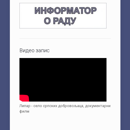
Видео запис
Липар - село српских добровољаца, документарни
филм