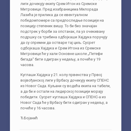
лиги дочекују екипу Срем Итон из Сремске
Митровице. Пред изабраницима Милорада
Лазића је прилика да се евентуалном
победомпомере са предпоследње позиције на
позицију степеник вишу. То би био значајан
подстрек у борби за опстанак, па уз очекивану
подршку са трибина одбојкаши Хајдука поручују
да су спремни да остваре тај циљ. Сусрет
одбојкаша Хајдука и Срем Итона из Сремске
Митровице ће у хали Основне школе „Петефи
бигада“ бити одигран у недељу, а почеће у 19
часова.
Куглаши Хајдука у 21. колу првенства у Првој
војвођанској лиги у Врбасу дочекују екипу СПЕНС
из Новог Сада. Куљани су водећа екипа на табели,
а да би и остали на лидерској позицији морају
победити. Сусрет куглаша Хајдука и СПЕНС-а из
Новог Сада ће у Врбасу бити одигран у недељу, а
почеће у 16 часова.
Ђ.Бојанић