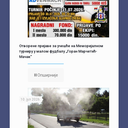
Отворене пријаве за учешће на Меморијалном
турниру у малом фудбалу „Горан Марчетић-
Мачак“
Опширније
10. јул 2026.