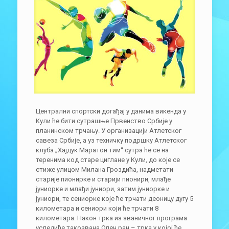
Централни спортски догађај у данима викенда у
Кули ће бити сутрашње Првенство Србије у
планинском трчању. У организацији Атлетског
савеза Србије, а уз техничку подршку Атлетског
клуба „Хајдук Маратон тим“ сутра ће се на
теренима код старе циглане у Кули, до које се
стиже улицом Милана Гроздића, надметати
старије пионирке и старији пионири, млађе
јуниорке и млађи јуниори, затим јуниорке и
јуниори, те сениорке које ће трчати деоницу дугу 5
километара и сениори који ће трчати 8
километара. Након трка из званичног програма
уследиће такозвана Опен ран – трка у којој ће