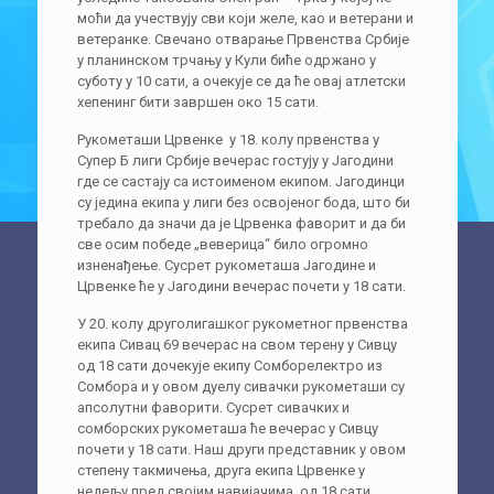
моћи да учествују сви који желе, као и ветерани и
ветеранке. Свечано отварање Првенства Србије
у планинском трчању у Кули биће одржано у
суботу у 10 сати, а очекује се да ће овај атлетски
хепенинг бити завршен око 15 сати.
Рукометаши Црвенке у 18. колу првенства у
Супер Б лиги Србије вечерас гостују у Јагодини
где се састају са истоименом екипом. Јагодинци
су једина екипа у лиги без освојеног бода, што би
требало да значи да је Црвенка фаворит и да би
све осим победе „веверица“ било огромно
изненађење. Сусрет рукометаша Јагодине и
Црвенке ће у Јагодини вечерас почети у 18 сати.
У 20. колу друголигашког рукометног првенства
екипа Сивац 69 вечерас на свом терену у Сивцу
од 18 сати дочекује екипу Сомборелектро из
Сомбора и у овом дуелу сивачки рукометаши су
апсолутни фаворити. Сусрет сивачких и
сомборских рукометаша ће вечерас у Сивцу
почети у 18 сати. Наш други представник у овом
степену такмичења, друга екипа Црвенке у
недељу пред својим навијачима, од 18 сати