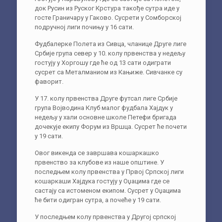
док Русин из Руског Крстура такође сутра иде у
госте Граничару у Гаково. Сусрети у Сомборској
подручној лиги почињу у 16 сати.
Фудбалерке Полета из Сивца, чланице Друге лиге
Србије група север у 10. колу првенства у недељу
гостују у Хоргошу где ће од 13 сати одиграти
сусрет са Металманиом из Кањиже. Сивчанке су
фаворит.
У 17. колу првенства Друге футсал лиге Србије
група Војводина Клуб малог фудбала Хајдук у
недељу у хали основне школе Петефи бригада
дочекује екипу Форум из Вршца. Сусрет ће почети
у 19 сати.
Овог викенда се завршава кошаркашко
првенство за клубове из наше општине. У
последњем колу првенства у Првој Српској лиги
кошаркаши Хајдука гостују у Оџацима где се
састају са истоменом екипом. Сусрет у Оџацима
ће бити одигран сутра, а почеће у 19 сати.
У последњем колу првенства у Другој српској