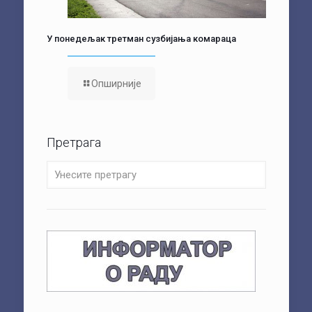
У понедељак третман сузбијања комараца
Опширније
Претрага