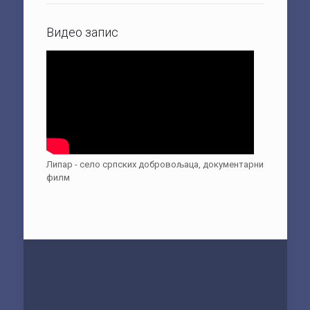
Видео запис
Липар - село српских добровољаца, документарни
филм