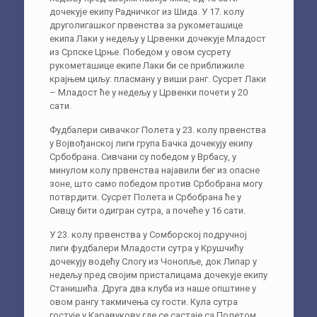
дочекује екипу Радничког из Шида. У 17. колу
друголигашког првенства за рукометашице
екипа Лаки у недељу у Црвенки дочекује Младост
из Српске Црње. Победом у овом сусрету
рукометашице екипе Лаки би се приближиле
крајњем циљу: пласману у виши ранг. Сусрет Лаки
– Младост ће у недељу у Црвенки почети у 20
сати.
Фудбалери сивачког Полета у 23. колу првенства
у Војвођанској лиги група Бачка дочекују екипу
Србобрана. Сивчани су победом у Врбасу, у
минулом колу првенства најавили бег из опасне
зоне, што само победом против Србобрана могу
потврдити. Сусрет Полета и Србобрана ће у
Сивцу бити одигран сутра, а почеће у 16 сати.
У 23. колу првенства у Сомборској подручној
лиги фудбалери Младости сутра у Крушчићу
дочекују водећу Слогу из Чонопље, док Липар у
недељу пред својим присталицама дочекује екипу
Станишића. Друга два клуба из наше општине у
овом рангу такмичења су гости. Кула сутра
гостује у Каравукову где се састаје са Полетом,