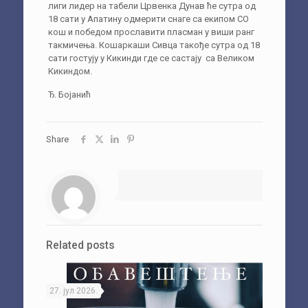
лиги лидер на табели Црвенка Дунав ће сутра од
18 сати у Апатину одмерити снаге са екипом СО
кош и победом прославити пласман у виши ранг
такмичења. Кошаркаши Сивца такође сутра од 18
сати гостују у Кикинди где се састају са Великом
Кикиндом.
Ђ. Бојанић
Share
Related posts
27. јул 2026.